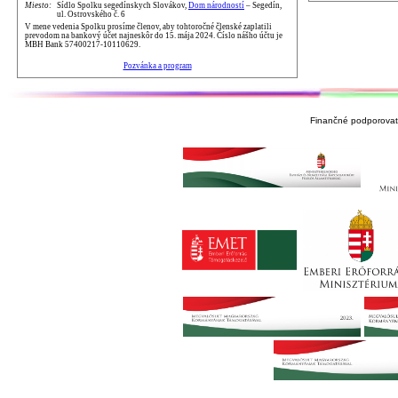
Miesto:
Sídlo Spolku segedínskych Slovákov,
Dom národností
– Segedín,
ul. Ostrovského č. 6
V mene vedenia Spolku prosíme členov, aby tohtoročné členské zaplatili
prevodom na bankový účet najneskôr do 15. mája 2024. Číslo nášho účtu je
MBH Bank 57400217-10110629.
Pozvánka a program
Finančné podporovate