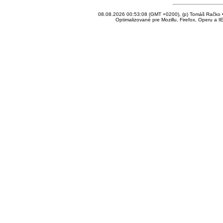
08.08.2026 00:53:08 (GMT +0200), (p) Tomáš Račko • 
Optimalizované pre Mozillu, Firefox, Operu a I