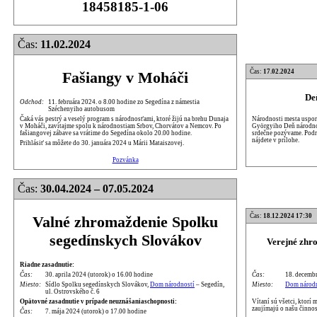
18458185-1-06
Čas:
11.02.2024
Čas:
17.02.2024
Fašiangy v Moháči
De
Odchod:
11. februára 2024. o 8.00 hodine zo Segedína z námestia
Széchenyiho autobusom
Národnosti mesta uspori
Čaká vás pestrý a veselý program s národnosťami, ktoré žijú na brehu Dunaja
Györgyiho Deň národnos
v Moháči, zavítajme spolu k národnostiam Srbov, Chorvátov a Nemcov. Po
srdečne pozývame. Podr
fašiangovej zábave sa vrátime do Segedína okolo 20.00 hodine.
nájdete v prílohe.
Prihlásiť sa môžete do 30. januára 2024 u Márii Mataiszovej.
Pozvánka
Čas:
30.04.2024 – 07.05.2024
Čas:
18.12.2024 17:30
Valné zhromaždenie Spolku
segedínskych Slovákov
Verejné zhr
Riadne zasadnutie:
Čas:
18. decembr
Čas:
30. aprila 2024 (utorok) o 16.00 hodine
Miesto:
Dom národn
Miesto:
Sídlo Spolku segedínskych Slovákov,
Dom národností
– Segedín,
ul. Ostrovského č. 6
Vítaní sú všetci, ktorí
Opätovné zasadnutie v prípade neuznášaniaschopnosti:
zaujímajú o našu činnos
Čas:
7. mája 2024 (utorok) o 17.00 hodine