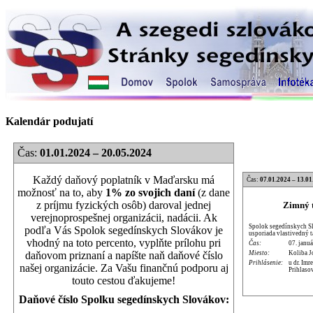
Kalendár podujatí
Čas:
01.01.2024 – 20.05.2024
Každý daňový poplatník v Maďarsku má
Čas:
07.01.2024 – 13.01
možnosť na to, aby
1% zo svojich daní
(z dane
z príjmu fyzických osôb) daroval jednej
Zimný t
verejnoprospešnej organizácii, nadácii. Ak
Spolok segedínskych Sl
podľa Vás Spolok segedínskych Slovákov je
usporiada vlastivedný 
vhodný na toto percento, vyplňte prílohu pri
Čas:
07. januá
Miesto:
Koliba J
daňovom priznaní a napíšte naň daňové číslo
Prihlásenie:
u dr. Im
našej organizácie. Za Vašu finančnú podporu aj
Prihlaso
touto cestou ďakujeme!
Daňové číslo Spolku segedínskych Slovákov: