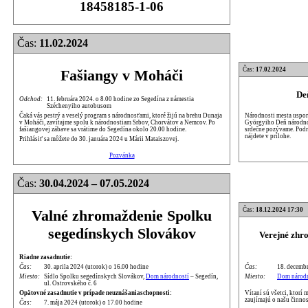
18458185-1-06
Čas:
11.02.2024
Čas:
17.02.2024
Fašiangy v Moháči
De
Odchod:
11. februára 2024. o 8.00 hodine zo Segedína z námestia
Széchenyiho autobusom
Národnosti mesta uspori
Čaká vás pestrý a veselý program s národnosťami, ktoré žijú na brehu Dunaja
Györgyiho Deň národnos
v Moháči, zavítajme spolu k národnostiam Srbov, Chorvátov a Nemcov. Po
srdečne pozývame. Podr
fašiangovej zábave sa vrátime do Segedína okolo 20.00 hodine.
nájdete v prílohe.
Prihlásiť sa môžete do 30. januára 2024 u Márii Mataiszovej.
Pozvánka
Čas:
30.04.2024 – 07.05.2024
Čas:
18.12.2024 17:30
Valné zhromaždenie Spolku
segedínskych Slovákov
Verejné zhr
Riadne zasadnutie:
Čas:
18. decembr
Čas:
30. aprila 2024 (utorok) o 16.00 hodine
Miesto:
Dom národn
Miesto:
Sídlo Spolku segedínskych Slovákov,
Dom národností
– Segedín,
ul. Ostrovského č. 6
Vítaní sú všetci, ktorí
Opätovné zasadnutie v prípade neuznášaniaschopnosti:
zaujímajú o našu činnos
Čas:
7. mája 2024 (utorok) o 17.00 hodine