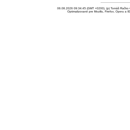
06.08.2026 09:34:45 (GMT +0200), (p) Tomáš Račko • 
Optimalizované pre Mozillu, Firefox, Operu a I