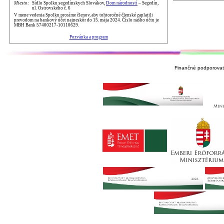
Miesto:
Sídlo Spolku segedínskych Slovákov,
Dom národností
– Segedín,
ul. Ostrovského č. 6
V mene vedenia Spolku prosíme členov, aby tohtoročné členské zaplatili
prevodom na bankový účet najneskôr do 15. mája 2024. Číslo nášho účtu je
MBH Bank 57400217-10110629.
Pozvánka a program
Finančné podporovate