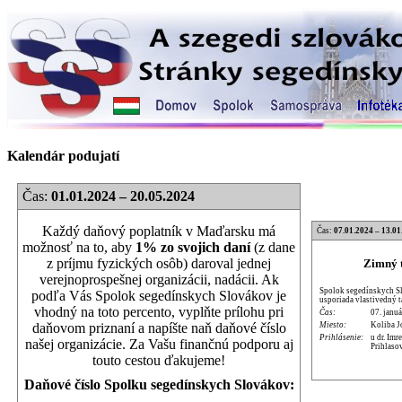
Kalendár podujatí
Čas:
01.01.2024 – 20.05.2024
Každý daňový poplatník v Maďarsku má
Čas:
07.01.2024 – 13.01
možnosť na to, aby
1% zo svojich daní
(z dane
z príjmu fyzických osôb) daroval jednej
Zimný t
verejnoprospešnej organizácii, nadácii. Ak
Spolok segedínskych Sl
podľa Vás Spolok segedínskych Slovákov je
usporiada vlastivedný 
vhodný na toto percento, vyplňte prílohu pri
Čas:
07. januá
Miesto:
Koliba J
daňovom priznaní a napíšte naň daňové číslo
Prihlásenie:
u dr. Im
našej organizácie. Za Vašu finančnú podporu aj
Prihlaso
touto cestou ďakujeme!
Daňové číslo Spolku segedínskych Slovákov: