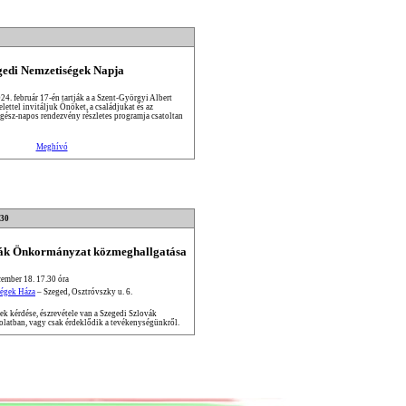
gedi Nemzetiségek Napja
24. február 17-én tartják a a Szent-Györgyi Albert
lettel invitáljuk Önöket, a családjukat és az
 egész-napos rendezvény részletes programja csatoltan
Meghívó
:30
vák Önkormányzat közmeghallgatása
ember 18. 17.30 óra
égek Háza
– Szeged, Osztróvszky u. 6.
k kérdése, észrevétele van a Szegedi Szlovák
latban, vagy csak érdeklődik a tevékenységünkről.