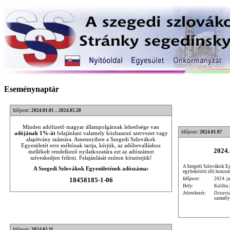
Eseménynaptár
Időpont:
2024.01.01 – 2024.05.20
Minden adófizető magyar állampolgárnak lehetősége van
Időpont:
2024.01.07
adójának 1%-át
felajánlani valamely közhasznú szervezet vagy
alapítvány számára. Amennyiben a Szegedi Szlovákok
Egyesületét erre méltónak tartja, kérjük, az adóbevalláshoz
2024.
mellékelt rendelkező nyilatkozatára ezt az adószámot
szíveskedjen felírni. Felajánlását ezúton köszönjük!
A Szegedi Szlovákok Egy
A Szegedi Szlovákok Egyesületének adószáma:
egybekötött téli honism
Időpont:
2024. ja
18458185-1-06
Hely:
Koliba 
Jelentkezés:
Ocsovsz
személy
Időpont:
2024.02.11