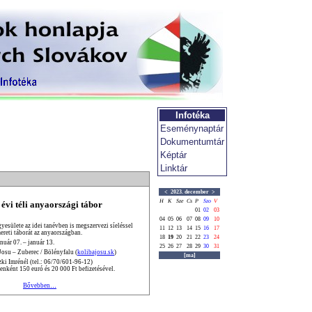
Infotéka
Eseménynaptár
Dokumentumtár
Képtár
Linktár
<
2023. december
>
H
K
Sze
Cs
P
Szo
V
 évi téli anyaországi tábor
01
02
03
04
05
06
07
08
09
10
esülete az idei tanévben is megszervezi síeléssel
11
12
13
14
15
16
17
ereti táborát az anyaországban.
18
19
20
21
22
23
24
nuár 07. – január 13.
25
26
27
28
29
30
31
Josu – Zuberec / Bölényfalu (
kolibajosu.sk
)
[ma]
ki Imrénél (tel.: 06/70/601-96-12)
enként 150 euró és 20 000 Ft befizetésével.
Bővebben…