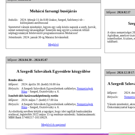
Mohácsi farsangi busójárás
Időpont:
2024.02.17
Indulás:
2024. február 11-én 8.00 órakor, Szeged, Széchenyi tér –
Sze
különjáratú autóbusszal
Szeretettel várunk mindenkit, legyen egy szép közös napunk a szerb, horvát,
német nemzetiség társaságában! Ismerjük meg együtt a sokácok télűző
A város nemzetiségei 20
néphagyományát felelevenítő programsorozaton Mohácson!
Agórában, amelyre tiszte
Jelentkezés: 2024. január 30-ig Mataisz Istvánnénál.
ismerőseiket. A színes,
található.
Meghívó
Időpont:
2024.04.30 – 2024.05.07
A Szegedi Szlovákok Egyesülete közgyűlése
Időpont:
2024.12.18 17
Rendes ülés:
A Szegedi Szlo
Időpont:
2024. április 30. (kedd) 16.00 óra
Helyszín:
A Szegedi Szlovákok Egyesületének székhelye,
Nemzetiségek
Háza
– Szeged, Osztróvszky u. 6.
Időpont:
2024. dec
Ismételt ülés határozatképtelenség esetén:
Helyszín:
Nemzetis
Időpont:
2024. május 7. (kedd) 17.00 óra
Várunk mindenkit, akine
Helyszín:
A Szegedi Szlovákok Egyesületének székhelye,
Nemzetiségek
Önkormányzattal kapcso
Háza
– Szeged, Osztróvszky u. 6.
Az elnökség nevében kérjük a tagságot, hogy idei tagdíját bankszámlára
utalással, legkésőbb 2022.május 15-ig rendezze mindenki. Számlaszámunk:
MBH Bank 57400217-10110629.
Meghívó és napirend