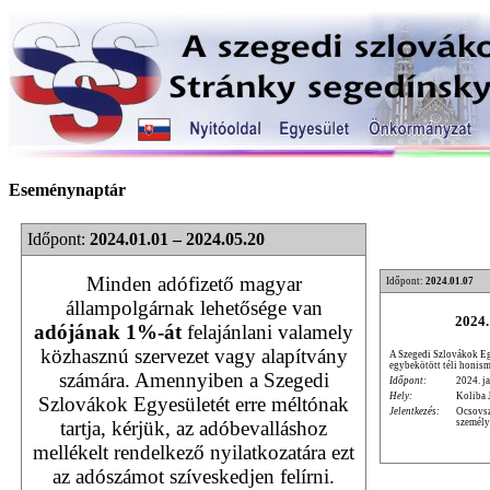
Eseménynaptár
Időpont:
2024.01.01 – 2024.05.20
Minden adófizető magyar
Időpont:
2024.01.07
állampolgárnak lehetősége van
2024.
adójának 1%-át
felajánlani valamely
közhasznú szervezet vagy alapítvány
A Szegedi Szlovákok Egy
egybekötött téli honism
számára. Amennyiben a Szegedi
Időpont:
2024. ja
Hely:
Koliba 
Szlovákok Egyesületét erre méltónak
Jelentkezés:
Ocsovsz
személy
tartja, kérjük, az adóbevalláshoz
mellékelt rendelkező nyilatkozatára ezt
az adószámot szíveskedjen felírni.