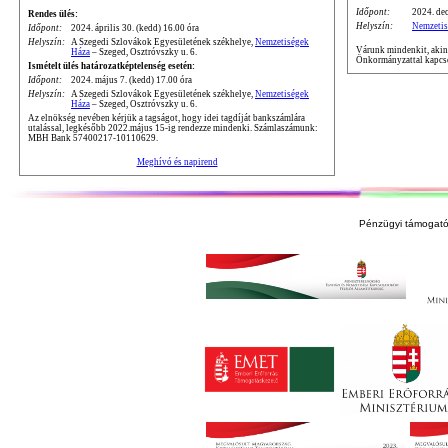
Időpont:
2024. dec
Rendes ülés:
Helyszín:
Nemzetis
Időpont:
2024. április 30. (kedd) 16.00 óra
Helyszín:
A Szegedi Szlovákok Egyesületének székhelye,
Nemzetiségek
Várunk mindenkit, akine
Háza
– Szeged, Osztróvszky u. 6.
Önkormányzattal kapcso
Ismételt ülés határozatképtelenség esetén:
Időpont:
2024. május 7. (kedd) 17.00 óra
Helyszín:
A Szegedi Szlovákok Egyesületének székhelye,
Nemzetiségek
Háza
– Szeged, Osztróvszky u. 6.
Az elnökség nevében kérjük a tagságot, hogy idei tagdíját bankszámlára
utalással, legkésőbb 2022.május 15-ig rendezze mindenki. Számlaszámunk:
MBH Bank 57400217-10110629.
Meghívó és napirend
Pénzügyi támogató