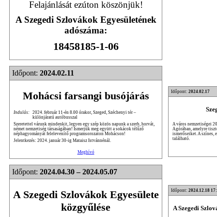
Felajánlását ezúton köszönjük!
A Szegedi Szlovákok Egyesületének
adószáma:
18458185-1-06
Időpont:
2024.02.11
Időpont:
2024.02.17
Mohácsi farsangi busójárás
Sze
Indulás:
2024. február 11-én 8.00 órakor, Szeged, Széchenyi tér –
különjáratú autóbusszal
A város nemzetiségei 20
Szeretettel várunk mindenkit, legyen egy szép közös napunk a szerb, horvát,
Agórában, amelyre tiszte
német nemzetiség társaságában! Ismerjük meg együtt a sokácok télűző
ismerőseiket. A színes,
néphagyományát felelevenítő programsorozaton Mohácson!
található.
Jelentkezés: 2024. január 30-ig Mataisz Istvánnénál.
Meghívó
Időpont:
2024.04.30 – 2024.05.07
Időpont:
2024.12.18 17
A Szegedi Szlovákok Egyesülete
közgyűlése
A Szegedi Szlo