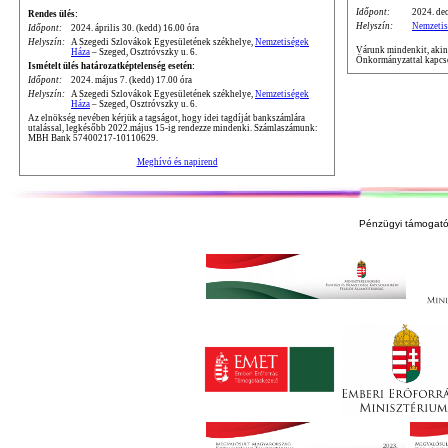
Időpont:
2024. dec
Rendes ülés:
Helyszín:
Nemzetis
Időpont:
2024. április 30. (kedd) 16.00 óra
Helyszín:
A Szegedi Szlovákok Egyesületének székhelye,
Nemzetiségek
Várunk mindenkit, akine
Háza
– Szeged, Osztróvszky u. 6.
Önkormányzattal kapcso
Ismételt ülés határozatképtelenség esetén:
Időpont:
2024. május 7. (kedd) 17.00 óra
Helyszín:
A Szegedi Szlovákok Egyesületének székhelye,
Nemzetiségek
Háza
– Szeged, Osztróvszky u. 6.
Az elnökség nevében kérjük a tagságot, hogy idei tagdíját bankszámlára
utalással, legkésőbb 2022.május 15-ig rendezze mindenki. Számlaszámunk:
MBH Bank 57400217-10110629.
Meghívó és napirend
Pénzügyi támogató