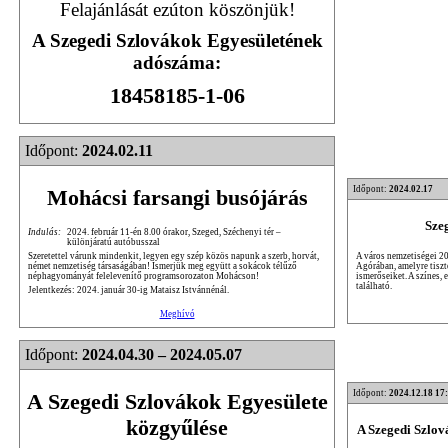
Felajánlását ezúton köszönjük!
A Szegedi Szlovákok Egyesületének
adószáma:
18458185-1-06
Időpont:
2024.02.11
Időpont:
2024.02.17
Mohácsi farsangi busójárás
Sze
Indulás:
2024. február 11-én 8.00 órakor, Szeged, Széchenyi tér –
különjáratú autóbusszal
A város nemzetiségei 20
Szeretettel várunk mindenkit, legyen egy szép közös napunk a szerb, horvát,
Agórában, amelyre tiszte
német nemzetiség társaságában! Ismerjük meg együtt a sokácok télűző
ismerőseiket. A színes,
néphagyományát felelevenítő programsorozaton Mohácson!
található.
Jelentkezés: 2024. január 30-ig Mataisz Istvánnénál.
Meghívó
Időpont:
2024.04.30 – 2024.05.07
Időpont:
2024.12.18 17
A Szegedi Szlovákok Egyesülete
közgyűlése
A Szegedi Szlo