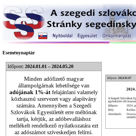
Eseménynaptár
Időpont:
2024.01.01 – 2024.05.20
Minden adófizető magyar
Időpont:
2024.01.07
állampolgárnak lehetősége van
2024.
adójának 1%-át
felajánlani valamely
közhasznú szervezet vagy alapítvány
A Szegedi Szlovákok Egy
egybekötött téli honism
számára. Amennyiben a Szegedi
Időpont:
2024. ja
Hely:
Koliba 
Szlovákok Egyesületét erre méltónak
Jelentkezés:
Ocsovsz
személy
tartja, kérjük, az adóbevalláshoz
mellékelt rendelkező nyilatkozatára ezt
az adószámot szíveskedjen felírni.