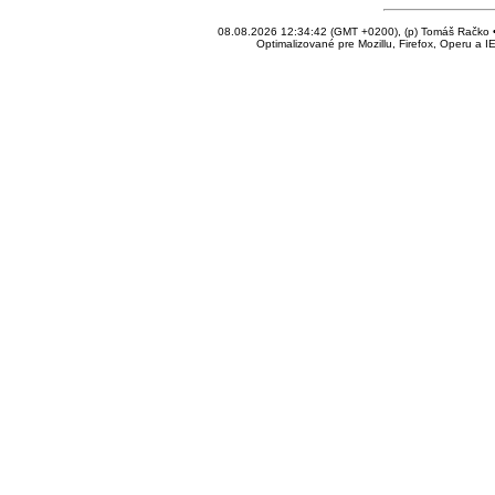
08.08.2026 12:34:42 (GMT +0200), (p) Tomáš Račko • 
Optimalizované pre Mozillu, Firefox, Operu a I