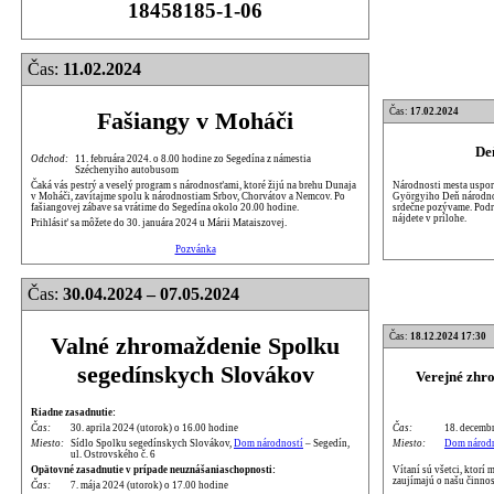
18458185-1-06
Čas:
11.02.2024
Čas:
17.02.2024
Fašiangy v Moháči
De
Odchod:
11. februára 2024. o 8.00 hodine zo Segedína z námestia
Széchenyiho autobusom
Národnosti mesta uspori
Čaká vás pestrý a veselý program s národnosťami, ktoré žijú na brehu Dunaja
Györgyiho Deň národnos
v Moháči, zavítajme spolu k národnostiam Srbov, Chorvátov a Nemcov. Po
srdečne pozývame. Podr
fašiangovej zábave sa vrátime do Segedína okolo 20.00 hodine.
nájdete v prílohe.
Prihlásiť sa môžete do 30. januára 2024 u Márii Mataiszovej.
Pozvánka
Čas:
30.04.2024 – 07.05.2024
Čas:
18.12.2024 17:30
Valné zhromaždenie Spolku
segedínskych Slovákov
Verejné zhr
Riadne zasadnutie:
Čas:
18. decembr
Čas:
30. aprila 2024 (utorok) o 16.00 hodine
Miesto:
Dom národn
Miesto:
Sídlo Spolku segedínskych Slovákov,
Dom národností
– Segedín,
ul. Ostrovského č. 6
Vítaní sú všetci, ktorí
Opätovné zasadnutie v prípade neuznášaniaschopnosti:
zaujímajú o našu činnos
Čas:
7. mája 2024 (utorok) o 17.00 hodine