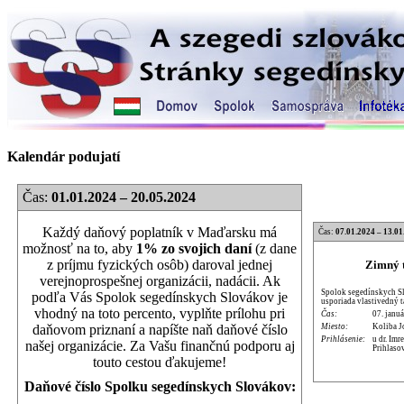
Kalendár podujatí
Čas:
01.01.2024 – 20.05.2024
Každý daňový poplatník v Maďarsku má
Čas:
07.01.2024 – 13.01
možnosť na to, aby
1% zo svojich daní
(z dane
z príjmu fyzických osôb) daroval jednej
Zimný t
verejnoprospešnej organizácii, nadácii. Ak
Spolok segedínskych Sl
podľa Vás Spolok segedínskych Slovákov je
usporiada vlastivedný 
vhodný na toto percento, vyplňte prílohu pri
Čas:
07. januá
Miesto:
Koliba J
daňovom priznaní a napíšte naň daňové číslo
Prihlásenie:
u dr. Im
našej organizácie. Za Vašu finančnú podporu aj
Prihlaso
touto cestou ďakujeme!
Daňové číslo Spolku segedínskych Slovákov: