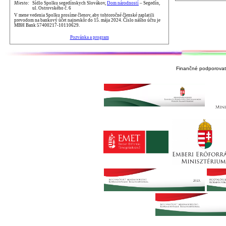
Miesto:
Sídlo Spolku segedínskych Slovákov,
Dom národností
– Segedín,
ul. Ostrovského č. 6
V mene vedenia Spolku prosíme členov, aby tohtoročné členské zaplatili
prevodom na bankový účet najneskôr do 15. mája 2024. Číslo nášho účtu je
MBH Bank 57400217-10110629.
Pozvánka a program
Finančné podporovate