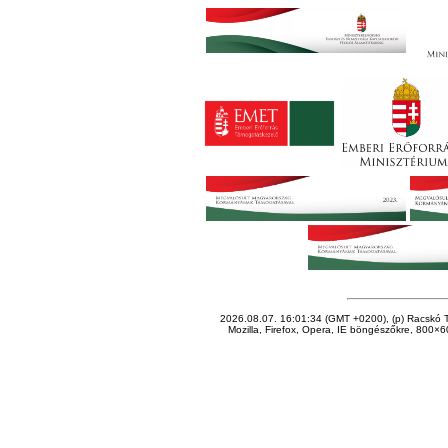
2026.08.07. 16:01:34 (GMT +0200), (p) Racskó T
Mozilla, Firefox, Opera, IE böngészőkre, 800×60