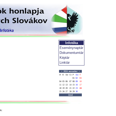
Infotéka
Eseménynaptár
Dokumentumtár
Képtár
Linktár
<
2024. november
>
H
K
Sze
Cs
P
Szo
V
01
02
03
04
05
06
07
08
09
10
11
12
13
14
15
16
17
18
19
20
21
22
23
24
25
26
27
28
29
30
[ma]
k: