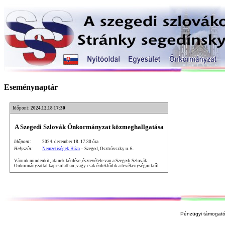
Eseménynaptár
Időpont:
2024.12.18 17:30
A Szegedi Szlovák Önkormányzat közmeghallgatása
Időpont:
2024. december 18. 17.30 óra
Helyszín:
Nemzetiségek Háza
– Szeged, Osztróvszky u. 6.
Várunk mindenkit, akinek kérdése, észrevétele van a Szegedi Szlovák
Önkormányzattal kapcsolatban, vagy csak érdeklődik a tevékenységünkről.
Pénzügyi támogató