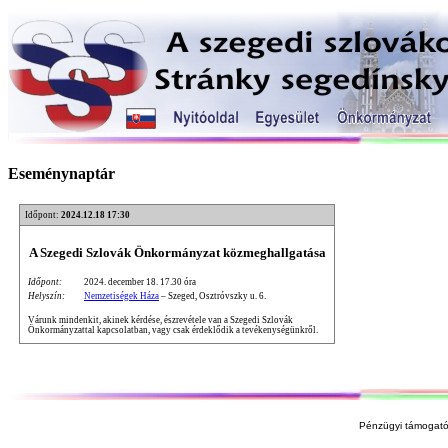
Eseménynaptár
Időpont:
2024.12.18 17:30
A Szegedi Szlovák Önkormányzat közmeghallgatása
Időpont:
2024. december 18. 17.30 óra
Helyszín:
Nemzetiségek Háza
– Szeged, Osztróvszky u. 6.
Várunk mindenkit, akinek kérdése, észrevétele van a Szegedi Szlovák
Önkormányzattal kapcsolatban, vagy csak érdeklődik a tevékenységünkről.
Pénzügyi támogató