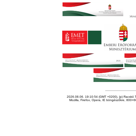
2026.08.06. 19:10:54 (GMT +0200), (p) Racskó T
Mozilla, Firefox, Opera, IE böngészőkre, 800×60