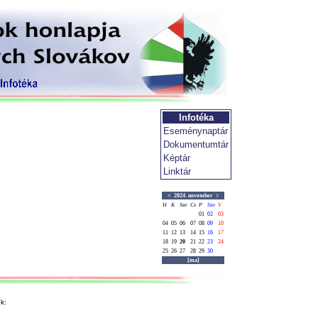
Infotéka
Eseménynaptár
Dokumentumtár
Képtár
Linktár
<
2024. november
>
H
K
Sze
Cs
P
Szo
V
01
02
03
04
05
06
07
08
09
10
11
12
13
14
15
16
17
18
19
20
21
22
23
24
25
26
27
28
29
30
[ma]
k: