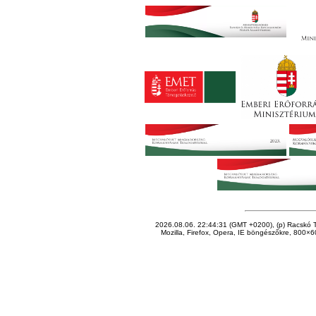
2026.08.06. 22:44:31 (GMT +0200), (p) Racskó T
Mozilla, Firefox, Opera, IE böngészőkre, 800×60