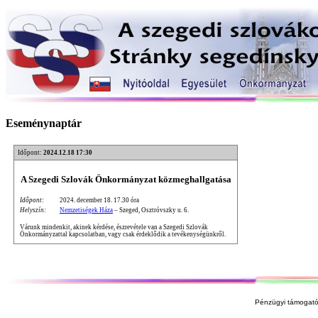
Eseménynaptár
Időpont:
2024.12.18 17:30
A Szegedi Szlovák Önkormányzat közmeghallgatása
Időpont:
2024. december 18. 17.30 óra
Helyszín:
Nemzetiségek Háza
– Szeged, Osztróvszky u. 6.
Várunk mindenkit, akinek kérdése, észrevétele van a Szegedi Szlovák
Önkormányzattal kapcsolatban, vagy csak érdeklődik a tevékenységünkről.
Pénzügyi támogató