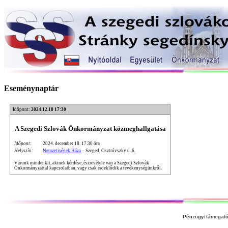
Eseménynaptár
Időpont:
2024.12.18 17:30
A Szegedi Szlovák Önkormányzat közmeghallgatása
Időpont:
2024. december 18. 17.30 óra
Helyszín:
Nemzetiségek Háza
– Szeged, Osztróvszky u. 6.
Várunk mindenkit, akinek kérdése, észrevétele van a Szegedi Szlovák
Önkormányzattal kapcsolatban, vagy csak érdeklődik a tevékenységünkről.
Pénzügyi támogató