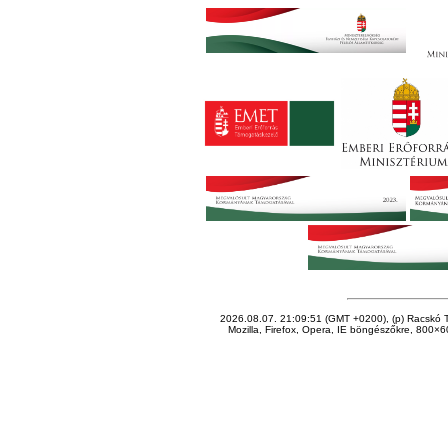
2026.08.07. 21:09:51 (GMT +0200), (p) Racskó T
Mozilla, Firefox, Opera, IE böngészőkre, 800×60