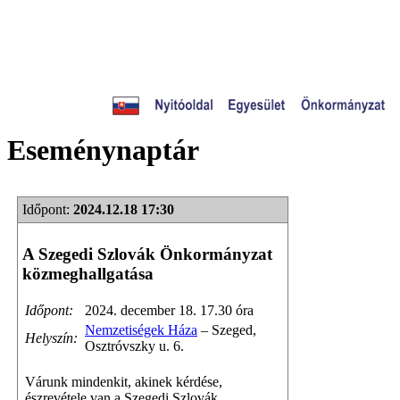
Eseménynaptár
Időpont:
2024.12.18 17:30
A Szegedi Szlovák Önkormányzat
közmeghallgatása
Időpont:
2024. december 18. 17.30 óra
Nemzetiségek Háza
– Szeged,
Helyszín:
Osztróvszky u. 6.
Várunk mindenkit, akinek kérdése,
észrevétele van a Szegedi Szlovák