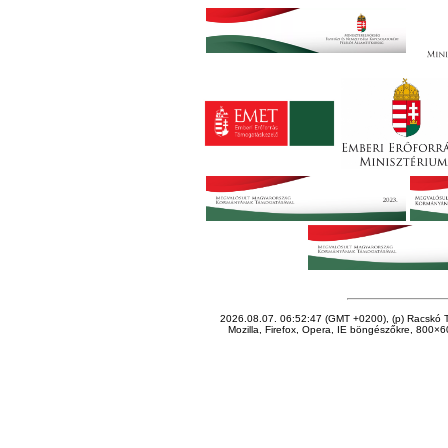
2026.08.07. 06:52:47 (GMT +0200), (p) Racskó T
Mozilla, Firefox, Opera, IE böngészőkre, 800×60