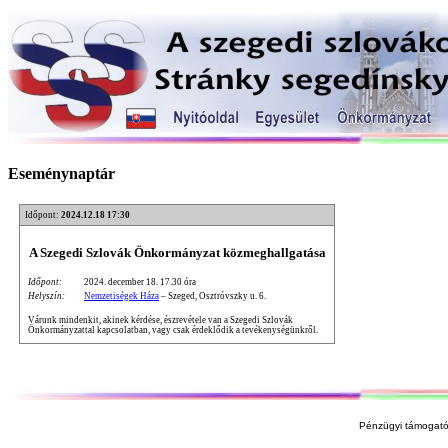
Eseménynaptár
Időpont:
2024.12.18 17:30
A Szegedi Szlovák Önkormányzat közmeghallgatása
Időpont:
2024. december 18. 17.30 óra
Helyszín:
Nemzetiségek Háza
– Szeged, Osztróvszky u. 6.
Várunk mindenkit, akinek kérdése, észrevétele van a Szegedi Szlovák
Önkormányzattal kapcsolatban, vagy csak érdeklődik a tevékenységünkről.
Pénzügyi támogató