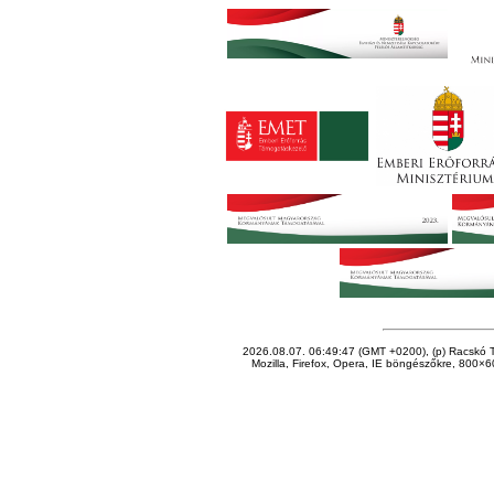
2026.08.07. 06:49:47 (GMT +0200), (p) Racskó T
Mozilla, Firefox, Opera, IE böngészőkre, 800×60