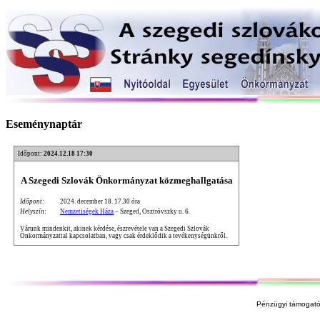
Eseménynaptár
Időpont:
2024.12.18 17:30
A Szegedi Szlovák Önkormányzat közmeghallgatása
Időpont:
2024. december 18. 17.30 óra
Helyszín:
Nemzetiségek Háza
– Szeged, Osztróvszky u. 6.
Várunk mindenkit, akinek kérdése, észrevétele van a Szegedi Szlovák
Önkormányzattal kapcsolatban, vagy csak érdeklődik a tevékenységünkről.
Pénzügyi támogató