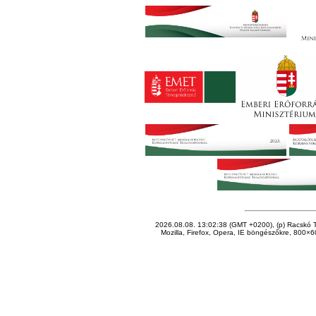
2026.08.08. 13:02:38 (GMT +0200), (p) Racskó T
Mozilla, Firefox, Opera, IE böngészőkre, 800×60