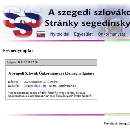
Eseménynaptár
Időpont:
2024.12.18 17:30
A Szegedi Szlovák Önkormányzat közmeghallgatása
Időpont:
2024. december 18. 17.30 óra
Helyszín:
Nemzetiségek Háza
– Szeged, Osztróvszky u. 6.
Várunk mindenkit, akinek kérdése, észrevétele van a Szegedi Szlovák
Önkormányzattal kapcsolatban, vagy csak érdeklődik a tevékenységünkről.
Pénzügyi támogató