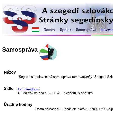
Samospráva
Názov
Segedínska slovenská samospráva (
po maďarsky
: Szegedi Sz
Sídlo
Dom národností
Ul. Osztróvszkeho č. 6, H-6721 Segedín, Maďarsko
Úradné hodiny
Domu národností
: Pondelok–piatok, 09:00–17:00 (a