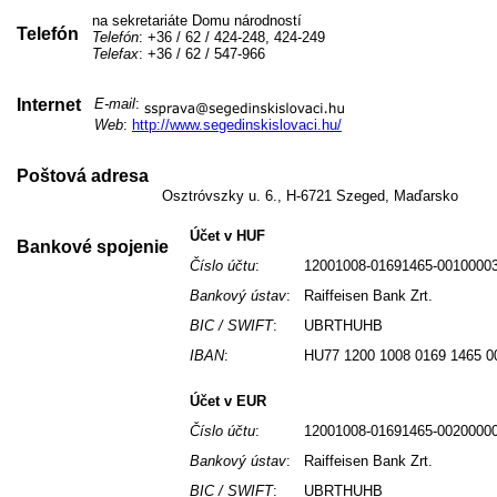
na sekretariáte Domu národností
Telefón
Telefón
: +36 / 62 / 424-248, 424-249
Telefax
: +36 / 62 / 547-966
Internet
E-mail
:
Web
:
http://www.segedinskislovaci.hu/
Poštová adresa
Osztróvszky u. 6., H-6721 Szeged, Maďarsko
Účet v HUF
Bankové spojenie
Číslo účtu
:
12001008-01691465-0010000
Bankový ústav
:
Raiffeisen Bank Zrt.
BIC / SWIFT
:
UBRTHUHB
IBAN
:
HU77 1200 1008 0169 1465 0
Účet v EUR
Číslo účtu
:
12001008-01691465-0020000
Bankový ústav
:
Raiffeisen Bank Zrt.
BIC / SWIFT
:
UBRTHUHB