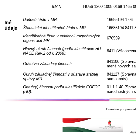
IBAN
:
HU56 1200 1008 0169 1465 0
Daňové číslo v MR
:
16685194-1-06
Iné
údaje
Štatistické identifikačné číslo v MR
:
16685194-8411-
Identifikačné číslo v evidencii rozpočtových
676559
organizácií MR
:
Hlavný okruh činnosti (podľa klasifikácie HU
8411 (Všeobecná
NACE Rev.2 od r. 2008)
:
841106 (Správna
Odvetvie základnej činnosti
:
menšinových sa
Okruh základnej činnosti v sústave štátnej
841127 (Správna
správy MR
:
samospráv)
Okruh(y) činnosti podľa klasifikácie COFOG
01.1.1.40 (Sprá
(HU)
:
národnostných 
Finančné podporovate