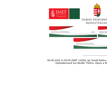
09.08.2026 11:58:59 (GMT +0200), (p) Tomáš Račko • 
Optimalizované pre Mozillu, Firefox, Operu a I