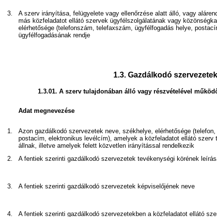
3.
A szerv irányítása, felügyelete vagy ellenőrzése alatt álló, vagy alár
más közfeladatot ellátó szervek ügyfélszolgálatának vagy közönségk
elérhetősége (telefonszám, telefaxszám, ügyfélfogadás helye, postací
ügyfélfogadásának rendje
1.3.
Gazdálkodó szervezete
1.3.01.
A szerv tulajdonában álló vagy részvételével működ
Adat megnevezése
1.
Azon gazdálkodó szervezetek neve, székhelye, elérhetősége (telefon, te
postacím, elektronikus levélcím), amelyek a közfeladatot ellátó szerv 
állnak, illetve amelyek felett közvetlen irányítással rendelkezik
2.
A fentiek szerinti gazdálkodó szervezetek tevékenységi körének leírá
3.
A fentiek szerinti gazdálkodó szervezetek képviselőjének neve
4.
A fentiek szerinti gazdálkodó szervezetekben a közfeladatot ellátó s