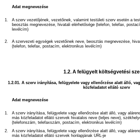
Adat megnevezése
1.
A szerv vezetőjének, vezetőinek, valamint testületi szerv esetén a test
beosztás megnevezése, hivatali elérhetősége (telefon, telefax, postac
levélcím)
2.
A szervezeti egységek vezetőinek neve, beosztás megnevezése, hivat
(telefon, telefax, postacím, elektronikus levélcím)
1.2.
A felügyelt költségvetési sz
1.2.01.
A szerv irányítása, felügyelete vagy ellenőrzése alatt álló,
közfeladatot ellátó szerv
Adat megnevezése
1.
A szerv irányítása, felügyelete vagy ellenőrzése alatt álló, vagy alár
más közfeladatot ellátó szervek hivatalos neve (teljes neve), székhely
(telefonszám, telefaxszám, postacím, elektronikus levélcím)
2.
A szerv irányítása, felügyelete vagy ellenőrzése alatt álló, vagy alár
más közfeladatot ellátó szervek honlapjának URL-je