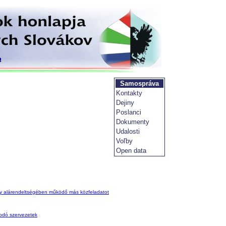
Samospráva
Kontakty
Dejiny
Poslanci
Dokumenty
Udalosti
Voľby
Open data
 vagy alárendeltségében működő más közfeladatot
kodó szervezetek