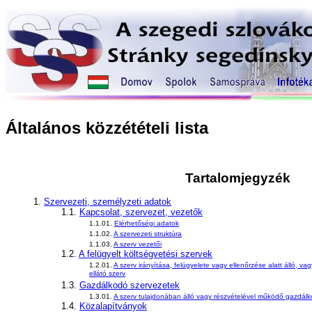
Általános közzétételi lista
Tartalomjegyzék
1.
Szervezeti, személyzeti adatok
1.1.
Kapcsolat, szervezet, vezetők
1.1.01.
Elérhetőségi adatok
1.1.02.
A szervezeti struktúra
1.1.03.
A szerv vezetői
1.2.
A felügyelt költségvetési szervek
1.2.01.
A szerv irányítása, felügyelete vagy ellenőrzése alatt álló,
ellátó szerv
1.3.
Gazdálkodó szervezetek
1.3.01.
A szerv tulajdonában álló vagy részvételével működő gazdál
1.4.
Közalapítványok