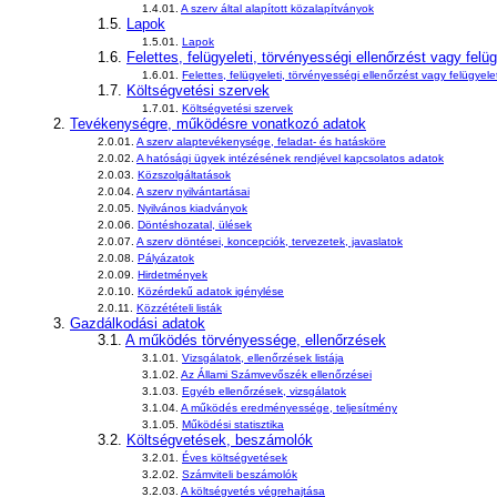
1.4.01.
A szerv által alapított közalapítványok
1.5.
Lapok
1.5.01.
Lapok
1.6.
Felettes, felügyeleti, törvényességi ellenőrzést vagy felü
1.6.01.
Felettes, felügyeleti, törvényességi ellenőrzést vagy felügyel
1.7.
Költségvetési szervek
1.7.01.
Költségvetési szervek
2.
Tevékenységre, működésre vonatkozó adatok
2.0.01.
A szerv alaptevékenysége, feladat- és hatásköre
2.0.02.
A hatósági ügyek intézésének rendjével kapcsolatos adatok
2.0.03.
Közszolgáltatások
2.0.04.
A szerv nyilvántartásai
2.0.05.
Nyilvános kiadványok
2.0.06.
Döntéshozatal, ülések
2.0.07.
A szerv döntései, koncepciók, tervezetek, javaslatok
2.0.08.
Pályázatok
2.0.09.
Hirdetmények
2.0.10.
Közérdekű adatok igénylése
2.0.11.
Közzétételi listák
3.
Gazdálkodási adatok
3.1.
A működés törvényessége, ellenőrzések
3.1.01.
Vizsgálatok, ellenőrzések listája
3.1.02.
Az Állami Számvevőszék ellenőrzései
3.1.03.
Egyéb ellenőrzések, vizsgálatok
3.1.04.
A működés eredményessége, teljesítmény
3.1.05.
Működési statisztika
3.2.
Költségvetések, beszámolók
3.2.01.
Éves költségvetések
3.2.02.
Számviteli beszámolók
3.2.03.
A költségvetés végrehajtása