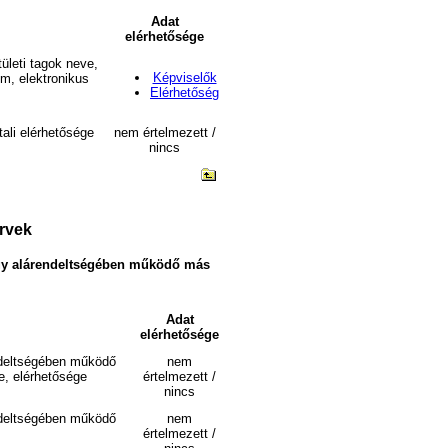
Adat
elérhetősége
ületi tagok neve,
Képviselők
ím, elektronikus
Elérhetőség
ali elérhetősége
nem értelmezett /
nincs
ervek
 vagy alárendeltségében működő más
Adat
elérhetősége
endeltségében működő
nem
e, elérhetősége
értelmezett /
nincs
endeltségében működő
nem
értelmezett /