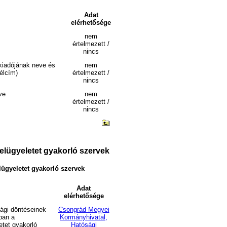
Adat
elérhetősége
nem
értelmezett /
nincs
 kiadójának neve és
nem
vélcím)
értelmezett /
nincs
ve
nem
értelmezett /
nincs
felügyeletet gyakorló szervek
elügyeletet gyakorló szervek
Adat
elérhetősége
ósági döntéseinek
Csongrád Megyei
ban a
Kormányhivatal,
etet gyakorló
Hatósági