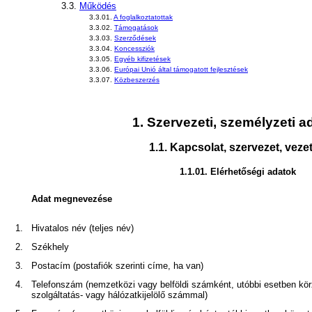
3.3.
Működés
3.3.01.
A foglalkoztatottak
3.3.02.
Támogatások
3.3.03.
Szerződések
3.3.04.
Koncessziók
3.3.05.
Egyéb kifizetések
3.3.06.
Európai Unió által támogatott fejlesztések
3.3.07.
Közbeszerzés
1.
Szervezeti, személyzeti a
1.1.
Kapcsolat, szervezet, veze
1.1.01.
Elérhetőségi adatok
Adat megnevezése
1.
Hivatalos név (teljes név)
2.
Székhely
3.
Postacím (postafiók szerinti címe, ha van)
4.
Telefonszám (nemzetközi vagy belföldi számként, utóbbi esetben kör
szolgáltatás- vagy hálózatkijelölő számmal)