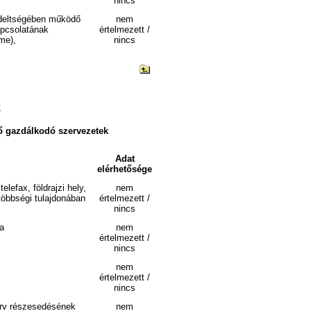
nincs
endeltségében működő
nem
apcsolatának
értelmezett /
me),
nincs
k
ő gazdálkodó szervezetek
Adat
elérhetősége
lefax, földrajzi hely,
nem
többségi tulajdonában
értelmezett /
nincs
sa
nem
értelmezett /
nincs
nem
értelmezett /
nincs
zerv részesedésének
nem