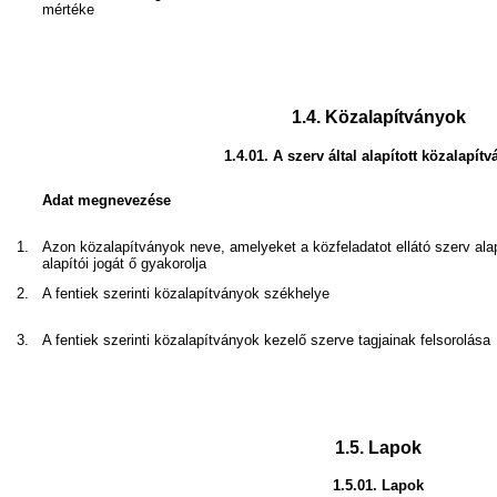
mértéke
1.4.
Közalapítványok
1.4.01.
A szerv által alapított közalapít
Adat megnevezése
1.
Azon közalapítványok neve, amelyeket a közfeladatot ellátó szerv ala
alapítói jogát ő gyakorolja
2.
A fentiek szerinti közalapítványok székhelye
3.
A fentiek szerinti közalapítványok kezelő szerve tagjainak felsorolása
1.5.
Lapok
1.5.01.
Lapok