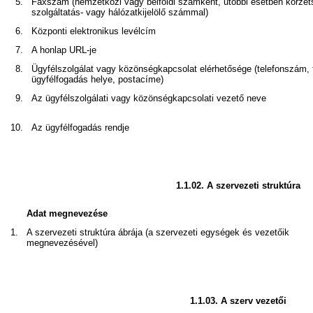
5.
Faxszám (nemzetközi vagy belföldi számként, utóbbi esetben körzet
szolgáltatás- vagy hálózatkijelölő számmal)
6.
Központi elektronikus levélcím
7.
A honlap URL-je
8.
Ügyfélszolgálat vagy közönségkapcsolat elérhetősége (telefonszám,
ügyfélfogadás helye, postacíme)
9.
Az ügyfélszolgálati vagy közönségkapcsolati vezető neve
10.
Az ügyfélfogadás rendje
1.1.02.
A szervezeti struktúra
Adat megnevezése
1.
A szervezeti struktúra ábrája (a szervezeti egységek és vezetőik
megnevezésével)
1.1.03.
A szerv vezetői