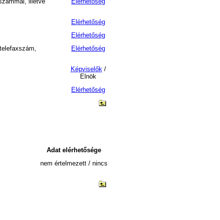
számmal, illetve
Elérhetőség
Elérhetőség
Elérhetőség
 telefaxszám,
Elérhetőség
Képviselők
/
Elnök
Elérhetőség
Adat elérhetősége
nem értelmezett / nincs