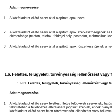
Adat megnevezése
1.
A közfeladatot ellátó szerv által alapított lapok neve
2.
A közfeladatot ellátó szerv által alapított lapok szerkesztőségének és
elérhetősége (telefon, telefax, földrajzi hely, postacím, elektronikus le
3.
A közfeladatot ellátó szerv által alapított lapok főszerkesztőjének a ne
1.6.
Felettes, felügyeleti, törvényességi ellenőrzést vagy 
1.6.01.
Felettes, felügyeleti, törvényességi ellenőrzést vagy f
Adat megnevezése
1.
A közfeladatot ellátó szerv felettes, illetve felügyeleti szervének, hat
tekintetében a fellebbezés elbírálására jogosult szervek, ennek hiányá
közfeladatot ellátó szerv felett törvényességi ellenőrzést vagy felügyel