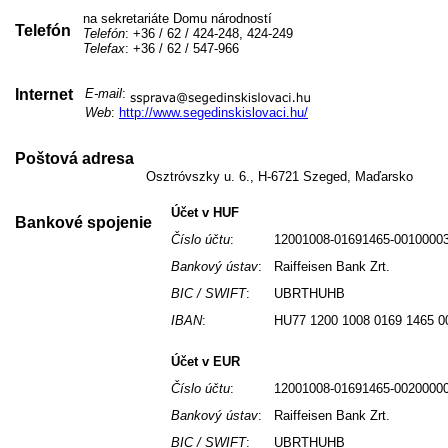
na sekretariáte Domu národností
Telefón
Telefón
: +36 / 62 / 424-248, 424-249
Telefax
: +36 / 62 / 547-966
Internet
E-mail
:
Web
:
http://www.segedinskislovaci.hu/
Poštová adresa
Osztróvszky u. 6., H-6721 Szeged, Maďarsko
Účet v HUF
Bankové spojenie
Číslo účtu
:
12001008-01691465-0010000
Bankový ústav
:
Raiffeisen Bank Zrt.
BIC / SWIFT
:
UBRTHUHB
IBAN
:
HU77 1200 1008 0169 1465 0
Účet v EUR
Číslo účtu
:
12001008-01691465-0020000
Bankový ústav
:
Raiffeisen Bank Zrt.
BIC / SWIFT
:
UBRTHUHB