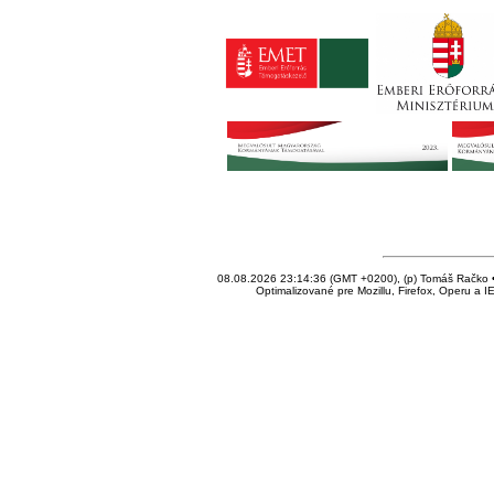
08.08.2026 23:14:36 (GMT +0200), (p) Tomáš Račko • 
Optimalizované pre Mozillu, Firefox, Operu a I