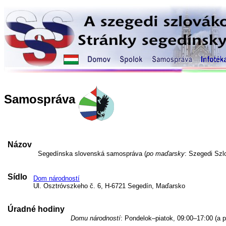
Samospráva
Názov
Segedínska slovenská samospráva (
po maďarsky
: Szegedi Sz
Sídlo
Dom národností
Ul. Osztróvszkeho č. 6, H-6721 Segedín, Maďarsko
Úradné hodiny
Domu národností
: Pondelok–piatok, 09:00–17:00 (a