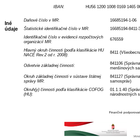
IBAN
:
HU56 1200 1008 0169 1465 0
Daňové číslo v MR
:
16685194-1-06
Iné
údaje
Štatistické identifikačné číslo v MR
:
16685194-8411-
Identifikačné číslo v evidencii rozpočtových
676559
organizácií MR
:
Hlavný okruh činnosti (podľa klasifikácie HU
8411 (Všeobecná
NACE Rev.2 od r. 2008)
:
841106 (Správna
Odvetvie základnej činnosti
:
menšinových sa
Okruh základnej činnosti v sústave štátnej
841127 (Správna
správy MR
:
samospráv)
Okruh(y) činnosti podľa klasifikácie COFOG
01.1.1.40 (Sprá
(HU)
:
národnostných 
Finančné podporovate