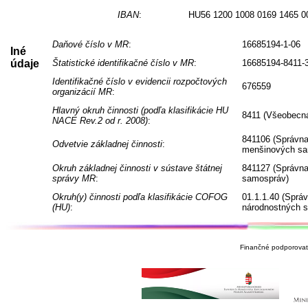
IBAN
:
HU56 1200 1008 0169 1465 0
Daňové číslo v MR
:
16685194-1-06
Iné
údaje
Štatistické identifikačné číslo v MR
:
16685194-8411-
Identifikačné číslo v evidencii rozpočtových
676559
organizácií MR
:
Hlavný okruh činnosti (podľa klasifikácie HU
8411 (Všeobecná
NACE Rev.2 od r. 2008)
:
841106 (Správna
Odvetvie základnej činnosti
:
menšinových sa
Okruh základnej činnosti v sústave štátnej
841127 (Správna
správy MR
:
samospráv)
Okruh(y) činnosti podľa klasifikácie COFOG
01.1.1.40 (Sprá
(HU)
:
národnostných 
Finančné podporovate