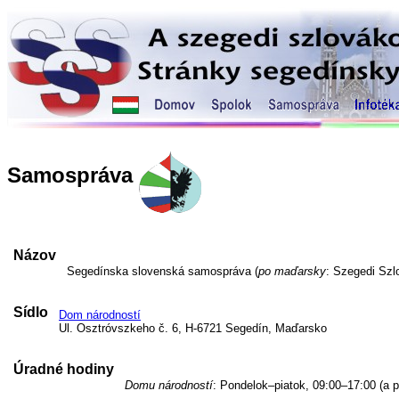
Samospráva
Názov
Segedínska slovenská samospráva (
po maďarsky
: Szegedi Sz
Sídlo
Dom národností
Ul. Osztróvszkeho č. 6, H-6721 Segedín, Maďarsko
Úradné hodiny
Domu národností
: Pondelok–piatok, 09:00–17:00 (a