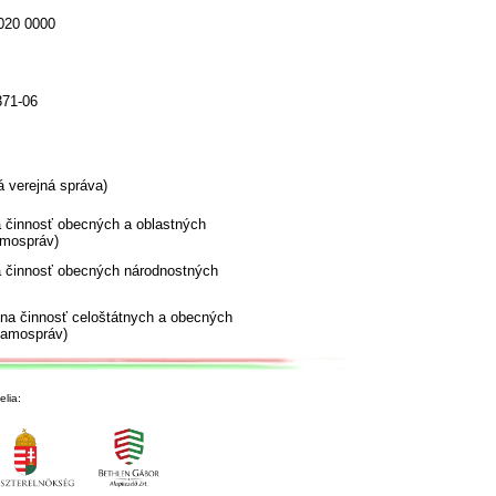
020 0000
371-06
 verejná správa)
 činnosť obecných a oblastných
mospráv)
 činnosť obecných národnostných
vna činnosť celoštátnych a obecných
samospráv)
lia: