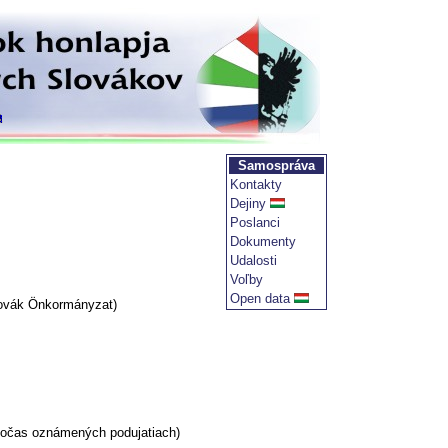
Samospráva
Kontakty
Dejiny
Poslanci
Dokumenty
Udalosti
Voľby
Open data
lovák Önkormányzat)
 počas oznámených podujatiach)