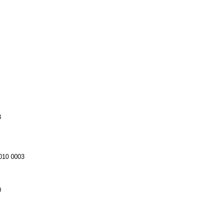
3
010 0003
0