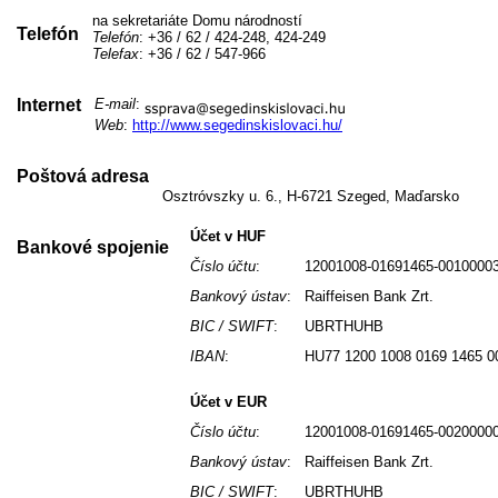
na sekretariáte Domu národností
Telefón
Telefón
: +36 / 62 / 424-248, 424-249
Telefax
: +36 / 62 / 547-966
Internet
E-mail
:
Web
:
http://www.segedinskislovaci.hu/
Poštová adresa
Osztróvszky u. 6., H-6721 Szeged, Maďarsko
Účet v HUF
Bankové spojenie
Číslo účtu
:
12001008-01691465-0010000
Bankový ústav
:
Raiffeisen Bank Zrt.
BIC / SWIFT
:
UBRTHUHB
IBAN
:
HU77 1200 1008 0169 1465 0
Účet v EUR
Číslo účtu
:
12001008-01691465-0020000
Bankový ústav
:
Raiffeisen Bank Zrt.
BIC / SWIFT
:
UBRTHUHB