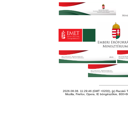
2026.08.08. 11:29:46 (GMT +0200), (p) Racskó T
Mozilla, Firefox, Opera, IE böngészőkre, 800×60