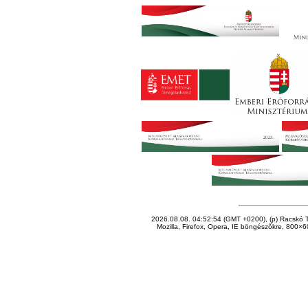
2026.08.08. 04:52:54 (GMT +0200), (p) Racskó T
Mozilla, Firefox, Opera, IE böngészőkre, 800×60