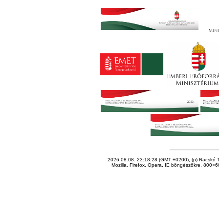
2026.08.08. 23:18:28 (GMT +0200), (p) Racskó T
Mozilla, Firefox, Opera, IE böngészőkre, 800×60