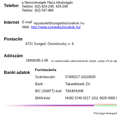
a Nemzetiségek Háza titkárságán
Telefon
Telefon
: (62) 424-248, 424-249
Telefax
: (62) 547-966
Internet
E-mail
:
Web
:
http://www.szegediszlovakok.hu/
Postacím
6721 Szeged, Osztróvszky u. 6.
Adószám
18458185-1-06
Az adóbevallás elkészítésénél, kérjük, adója 1%-át aljá
Forintszámla
Banki adatok
Számlaszám
:
57400217-10110629
Bank
:
Takarékbank Zrt.
BIC (SWIFT) kód
:
TAKBHUHB
IBAN-kód
:
HU82 5740 0217 1011 0629 0000 
Pénzügyi támogató