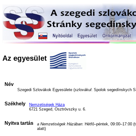
Az egyesület
Név
Szegedi Szlovákok Egyesülete (
szlovákul
: Spolok segedínskych S
Székhely
Nemzetiségek Háza
6721 Szeged, Osztróvszky u. 6.
Nyitva tartás
a Nemzetiségek Házában
: Hétfő–péntek, 09:00–17:00 (
alatt)