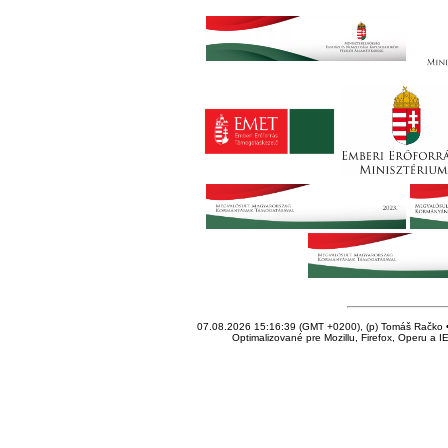
07.08.2026 15:16:39 (GMT +0200), (p) Tomáš Račko • 
Optimalizované pre Mozillu, Firefox, Operu a I