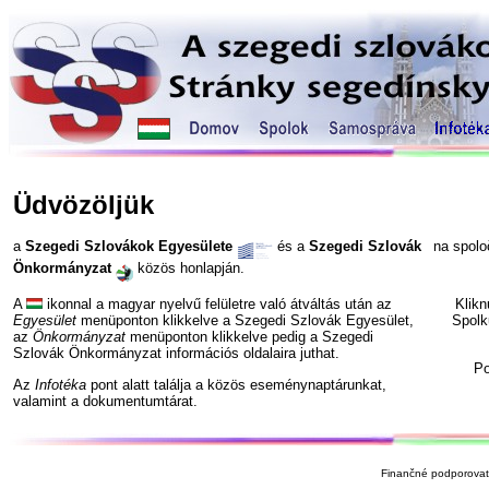
Üdvözöljük
a
Szegedi Szlovákok Egyesülete
és a
Szegedi Szlovák
na spol
Önkormányzat
közös honlapján.
A
ikonnal a magyar nyelvű felületre való átváltás után az
Klik
Egyesület
menüponton klikkelve a Szegedi Szlovák Egyesület,
Spolk
az
Önkormányzat
menüponton klikkelve pedig a Szegedi
Szlovák Önkormányzat információs oldalaira juthat.
P
Az
Infotéka
pont alatt találja a közös eseménynaptárunkat,
valamint a dokumentumtárat.
Finančné podporovate