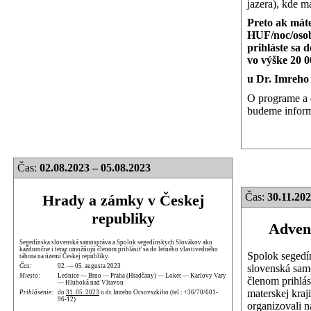
jazera), kde m
Preto ak mát
HUF/noc/osob
prihláste sa 
vo výške 20 
u Dr. Imreho
O programe a 
budeme inform
Čas:
02.08.2023 – 05.08.2023
Čas:
30.11.202
Hrady a zámky v Českej
republiky
Advent
Segedínska slovenská samospráva a Spolok segedínskych Slovákov ako
každoročne i teraz umožňujú členom prihlásiť sa do letného vlastivedného
Spolok segedí
tábora na území Českej republiky.
slovenská sam
Čas:
02. — 05. augusta 2023
Miesto:
Lednice — Brno — Praha (Hradčany) — Loket — Karlovy Vary
členom prihlás
— Hluboká nad Vltavou
materskej kraj
Prihlásenie:
do
31. 05. 2023
u dr. Imreho Ocsovszkiho (tel.: +36/70/601-
96-12)
organizovali n