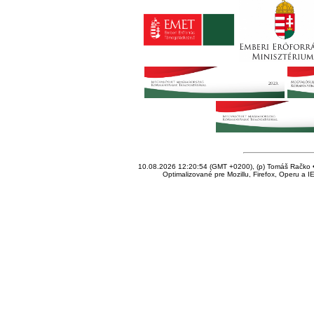
10.08.2026 12:20:54 (GMT +0200), (p) Tomáš Račko • 
Optimalizované pre Mozillu, Firefox, Operu a I