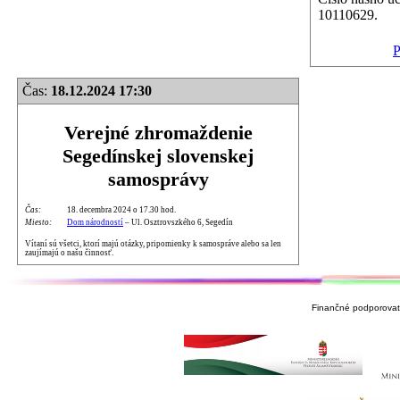
10110629.
P
Čas:
18.12.2024 17:30
Verejné zhromaždenie
Segedínskej slovenskej
samosprávy
Čas:
18. decembra 2024 o 17.30 hod.
Miesto:
Dom národností
– Ul. Osztrovszkého 6, Segedín
Vítaní sú všetci, ktorí majú otázky, pripomienky k samospráve alebo sa len
zaujímajú o našu činnosť.
Finančné podporovate