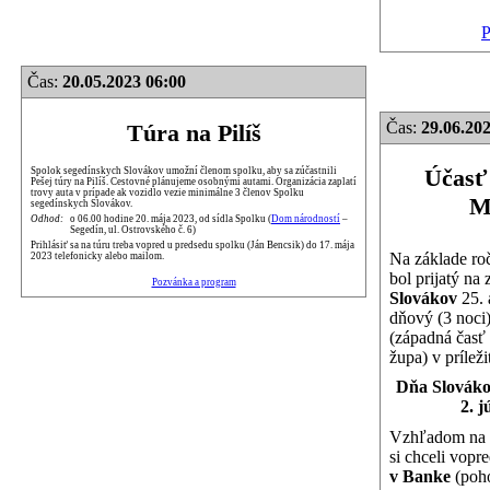
P
Čas:
20.05.2023 06:00
Čas:
29.06.202
Túra na Pilíš
Účasť
Spolok segedínskych Slovákov umožní členom spolku, aby sa zúčastnili
Pešej túry na Pilíš. Cestovné plánujeme osobnými autami. Organizácia zaplatí
trovy auta v prípade ak vozidlo vezie minimálne 3 členov Spolku
M
segedínskych Slovákov.
Odhod:
o 06.00 hodine 20. mája 2023, od sídla Spolku (
Dom národností
–
Segedín, ul. Ostrovského č. 6)
Prihlásiť sa na túru treba vopred u predsedu spolku (Ján Bencsik) do 17. mája
Na základe ro
2023 telefonicky alebo mailom.
bol prijatý na
Pozvánka a program
Slovákov
25. 
dňový (3 noci
(západná časť
župa) v príleži
Dňa Slováko
2. j
Vzhľadom na 
si chceli vopr
v Banke
(poho