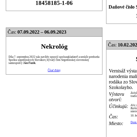
18458185-1-06
Daňové číslo 
Čas:
07.09.2022 – 06.09.2023
Čas:
10.02.20
Nekrológ
Dňa 7. septembra 2022 nás navždy opustil spoluzakladateľ a neskôr predseda
Spolku segedínskych Slovákov, bývalý člen Segedínskej slovenskej
samosprávy
Ján Fuzik
.
Vernisáž výstav
Čítať ďalej
narodenia mali
rodáka zo Sl
Szokolayho.
Výstavu
Zolt
tradí
otvorí:
Účinkujú:
Aliz
Balá
nástr
Čas:
10. f
Miesto:
Dom 