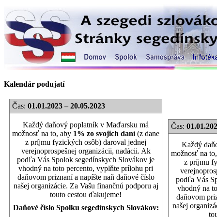
Kalendár podujatí
Čas:
01.01.2023 – 20.05.2023
Každý daňový poplatník v Maďarsku má
Čas:
01.01.202
možnosť na to, aby
1% zo svojich daní
(z dane
z príjmu fyzických osôb) daroval jednej
Každý daňo
verejnoprospešnej organizácii, nadácii. Ak
možnosť na to
podľa Vás Spolok segedínskych Slovákov je
z príjmu f
vhodný na toto percento, vyplňte prílohu pri
verejnoprosp
daňovom priznaní a napíšte naň daňové číslo
podľa Vás Sp
našej organizácie. Za Vašu finančnú podporu aj
vhodný na to
touto cestou ďakujeme!
daňovom priz
našej organizá
Daňové číslo Spolku segedínskych Slovákov:
to