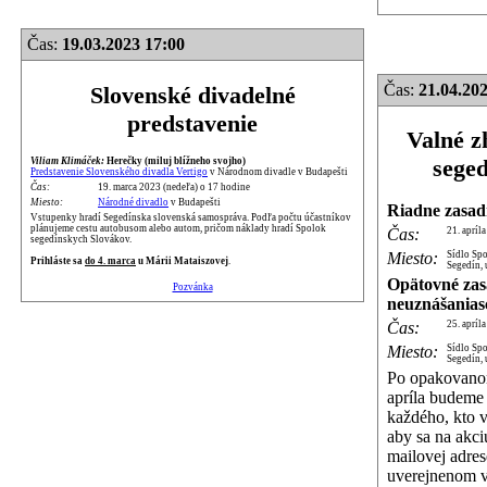
Čas:
19.03.2023 17:00
Čas:
21.04.202
Slovenské divadelné
predstavenie
Valné z
sege
Viliam Klimáček:
Herečky (miluj blížneho svojho)
Predstavenie Slovenského divadla Vertigo
v Národnom divadle v Budapešti
Čas:
19. marca 2023 (nedeľa) o 17 hodine
Miesto:
Národné divadlo
v Budapešti
Riadne zasad
Vstupenky hradí Segedínska slovenská samospráva. Podľa počtu účastníkov
plánujeme cestu autobusom alebo autom, pričom náklady hradí Spolok
Čas:
21. apríl
segedínskych Slovákov.
Miesto:
Sídlo Sp
Prihláste sa
do 4. marca
u Márii Mataiszovej
.
Segedín, 
Opätovné zas
Pozvánka
neuznášanias
Čas:
25. apríl
Miesto:
Sídlo Sp
Segedín, 
Po opakovano
apríla budeme
každého, kto v
aby sa na akciu
mailovej adres
uverejnenom 