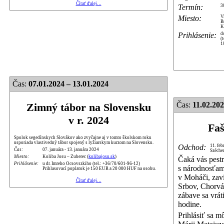
Čítať ďalej…
Termín:
3
Miesto:
V
B
K
Prihlásenie:
d
(
1
Čas:
07.01.2024 – 13.01.2024
Čas:
11.02.20
Zimný tábor na Slovensku
v r. 2024
Faš
Spolok segedínskych Slovákov ako zvyčajne aj v tomto školskom roku
usporiada vlastivedný tábor spojený s lyžiarskym kurzom na Slovensku.
Odchod:
11. feb
Čas:
07. januára - 13. januára 2024
Széche
Miesto:
Koliba Josu – Zuberec (
kolibajosu.sk
)
Čaká vás pest
Prihlásenie:
u dr. Imreho Ocsovszkiho (tel.: +36/70/601-96-12)
s národnosťami
Prihlasovací poplatok je 150 EUR a 20 000 HUF na osobu.
v Moháči, zav
Čítať ďalej…
Srbov, Chorvá
zábave sa vrá
hodine.
Prihlásiť sa m