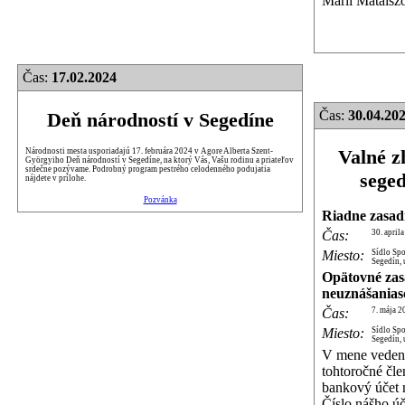
Márii Mataiszo
Čas:
17.02.2024
Čas:
30.04.202
Deň národností v Segedíne
Valné z
Národnosti mesta usporiadajú 17. februára 2024 v Agore Alberta Szent-
Györgyiho Deň národností v Segedíne, na ktorý Vás, Vašu rodinu a priateľov
srdečne pozývame. Podrobný program pestrého celodenného podujatia
sege
nájdete v prílohe.
Pozvánka
Riadne zasad
Čas:
30. april
Miesto:
Sídlo Sp
Segedín, 
Opätovné zas
neuznášanias
Čas:
7. mája 2
Miesto:
Sídlo Sp
Segedín, 
V mene vedeni
tohtoročné čle
bankový účet 
Číslo nášho 