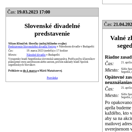
Čas:
19.03.2023 17:00
Čas:
21.04.202
Slovenské divadelné
predstavenie
Valné z
sege
Viliam Klimáček:
Herečky (miluj blížneho svojho)
Predstavenie Slovenského divadla Vertigo
v Národnom divadle v Budapešti
Čas:
19. marca 2023 (nedeľa) o 17 hodine
Miesto:
Národné divadlo
v Budapešti
Riadne zasad
Vstupenky hradí Segedínska slovenská samospráva. Podľa počtu účastníkov
plánujeme cestu autobusom alebo autom, pričom náklady hradí Spolok
Čas:
21. apríl
segedínskych Slovákov.
Miesto:
Sídlo Sp
Prihláste sa
do 4. marca
u Márii Mataiszovej
.
Segedín, 
Opätovné zas
Pozvánka
neuznášanias
Čas:
25. apríl
Miesto:
Sídlo Sp
Segedín, 
Po opakovano
apríla budeme
každého, kto v
aby sa na akciu
mailovej adres
uverejnenom 