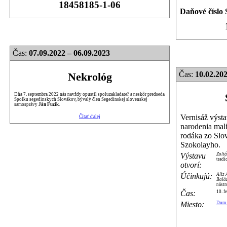
18458185-1-06
Daňové číslo 
Čas:
07.09.2022 – 06.09.2023
Čas:
10.02.20
Nekrológ
Dňa 7. septembra 2022 nás navždy opustil spoluzakladateľ a neskôr predseda
Spolku segedínskych Slovákov, bývalý člen Segedínskej slovenskej
samosprávy
Ján Fuzik
.
Vernisáž výstav
Čítať ďalej
narodenia mali
rodáka zo Sl
Szokolayho.
Výstavu
Zolt
tradí
otvorí:
Účinkujú:
Aliz
Balá
nástr
Čas:
10. f
Miesto:
Dom 