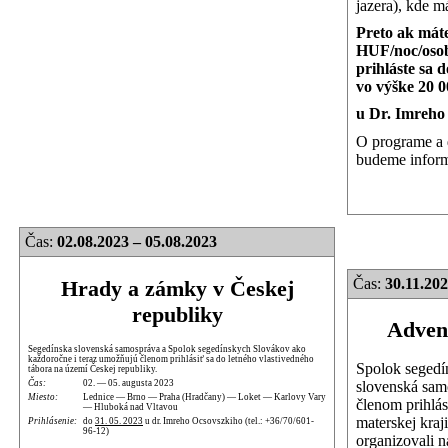
jazera), kde m
Preto ak mát
HUF/noc/osob
prihláste sa 
vo výške 20 
u Dr. Imreho
O programe a 
budeme inform
Čas:
02.08.2023 – 05.08.2023
Čas:
30.11.202
Hrady a zámky v Českej
republiky
Advent
Segedínska slovenská samospráva a Spolok segedínskych Slovákov ako
každoročne i teraz umožňujú členom prihlásiť sa do letného vlastivedného
Spolok segedí
tábora na území Českej republiky.
slovenská sam
Čas:
02. — 05. augusta 2023
Miesto:
Lednice — Brno — Praha (Hradčany) — Loket — Karlovy Vary
členom prihlás
— Hluboká nad Vltavou
materskej kraj
Prihlásenie:
do
31. 05. 2023
u dr. Imreho Ocsovszkiho (tel.: +36/70/601-
96-12)
organizovali n