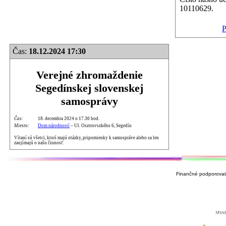
10110629.
P
Čas:
18.12.2024 17:30
Verejné zhromaždenie
Segedínskej slovenskej
samosprávy
Čas:
18. decembra 2024 o 17.30 hod.
Miesto:
Dom národností
– Ul. Osztrovszkého 6, Segedín
Vítaní sú všetci, ktorí majú otázky, pripomienky k samospráve alebo sa len
zaujímajú o našu činnosť.
Finančné podporovate