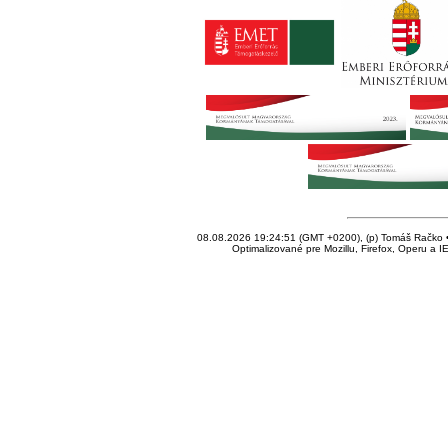
08.08.2026 19:24:51 (GMT +0200), (p) Tomáš Račko • 
Optimalizované pre Mozillu, Firefox, Operu a I