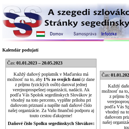
Kalendár podujatí
Čas:
01.01.2023 – 20.05.2023
Každý daňový poplatník v Maďarsku má
Čas:
01.01.202
možnosť na to, aby
1% zo svojich daní
(z dane
z príjmu fyzických osôb) daroval jednej
Každý daňo
verejnoprospešnej organizácii, nadácii. Ak
možnosť na to
podľa Vás Spolok segedínskych Slovákov je
z príjmu f
vhodný na toto percento, vyplňte prílohu pri
verejnoprosp
daňovom priznaní a napíšte naň daňové číslo
podľa Vás Sp
našej organizácie. Za Vašu finančnú podporu aj
vhodný na to
touto cestou ďakujeme!
daňovom priz
našej organizá
Daňové číslo Spolku segedínskych Slovákov:
to