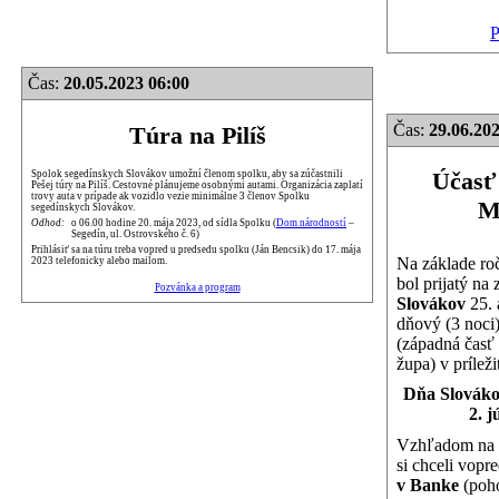
P
Čas:
20.05.2023 06:00
Čas:
29.06.202
Túra na Pilíš
Účasť
Spolok segedínskych Slovákov umožní členom spolku, aby sa zúčastnili
Pešej túry na Pilíš. Cestovné plánujeme osobnými autami. Organizácia zaplatí
trovy auta v prípade ak vozidlo vezie minimálne 3 členov Spolku
M
segedínskych Slovákov.
Odhod:
o 06.00 hodine 20. mája 2023, od sídla Spolku (
Dom národností
–
Segedín, ul. Ostrovského č. 6)
Prihlásiť sa na túru treba vopred u predsedu spolku (Ján Bencsik) do 17. mája
Na základe ro
2023 telefonicky alebo mailom.
bol prijatý na
Pozvánka a program
Slovákov
25. 
dňový (3 noci
(západná časť
župa) v príleži
Dňa Slováko
2. j
Vzhľadom na 
si chceli vopr
v Banke
(poho