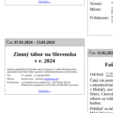
Čítať ďalej…
Termín:
3
Miesto:
V
B
K
Prihlásenie:
d
(
1
Čas:
07.01.2024 – 13.01.2024
Čas:
11.02.20
Zimný tábor na Slovensku
v r. 2024
Faš
Spolok segedínskych Slovákov ako zvyčajne aj v tomto školskom roku
usporiada vlastivedný tábor spojený s lyžiarskym kurzom na Slovensku.
Odchod:
11. feb
Čas:
07. januára - 13. januára 2024
Széche
Miesto:
Koliba Josu – Zuberec (
kolibajosu.sk
)
Čaká vás pest
Prihlásenie:
u dr. Imreho Ocsovszkiho (tel.: +36/70/601-96-12)
s národnosťami
Prihlasovací poplatok je 150 EUR a 20 000 HUF na osobu.
v Moháči, zav
Čítať ďalej…
Srbov, Chorvá
zábave sa vrá
hodine.
Prihlásiť sa m