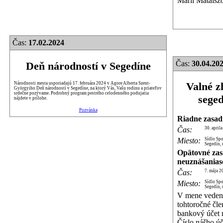
Márii Mataiszo
Čas:
17.02.2024
Čas:
30.04.202
Deň národností v Segedíne
Valné z
Národnosti mesta usporiadajú 17. februára 2024 v Agore Alberta Szent-
Györgyiho Deň národností v Segedíne, na ktorý Vás, Vašu rodinu a priateľov
srdečne pozývame. Podrobný program pestrého celodenného podujatia
sege
nájdete v prílohe.
Pozvánka
Riadne zasad
Čas:
30. april
Miesto:
Sídlo Sp
Segedín, 
Opätovné zas
neuznášanias
Čas:
7. mája 2
Miesto:
Sídlo Sp
Segedín, 
V mene vedeni
tohtoročné čle
bankový účet 
Číslo nášho 