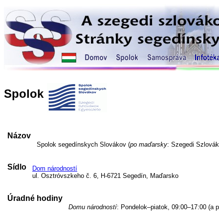
Spolok
Názov
Spolok segedínskych Slovákov (
po maďarsky
: Szegedi Szlovák
Sídlo
Dom národností
ul. Osztróvszkeho č. 6, H-6721 Segedín, Maďarsko
Úradné hodiny
Domu národností
: Pondelok–piatok, 09:00–17:00 (a