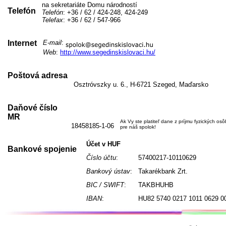
na sekretariáte Domu národností
Telefón
Telefón
: +36 / 62 / 424-248, 424-249
Telefax
: +36 / 62 / 547-966
Internet
E-mail
:
Web
:
http://www.segedinskislovaci.hu/
Poštová adresa
Osztróvszky u. 6., H-6721 Szeged, Maďarsko
Daňové číslo
MR
Ak Vy ste platiteľ dane z príjmu fyzických os
18458185-1-06
pre náš spolok!
Účet v HUF
Bankové spojenie
Číslo účtu
:
57400217-10110629
Bankový ústav
:
Takarékbank Zrt.
BIC / SWIFT
:
TAKBHUHB
IBAN
:
HU82 5740 0217 1011 0629 0