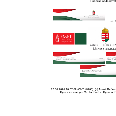
Finančné podporovate
07.08.2026 10:37:09 (GMT +0200), (p) Tomáš Račko • 
Optimalizované pre Mozillu, Firefox, Operu a I