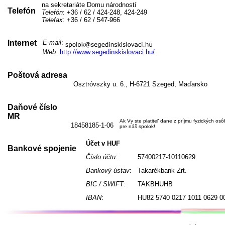
na sekretariáte Domu národností
Telefón
Telefón
: +36 / 62 / 424-248, 424-249
Telefax
: +36 / 62 / 547-966
Internet
E-mail
:
Web
:
http://www.segedinskislovaci.hu/
Poštová adresa
Osztróvszky u. 6., H-6721 Szeged, Maďarsko
Daňové číslo
MR
Ak Vy ste platiteľ dane z príjmu fyzických os
18458185-1-06
pre náš spolok!
Účet v HUF
Bankové spojenie
Číslo účtu
:
57400217-10110629
Bankový ústav
:
Takarékbank Zrt.
BIC / SWIFT
:
TAKBHUHB
IBAN
:
HU82 5740 0217 1011 0629 0