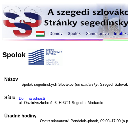
Spolok
Názov
Spolok segedínskych Slovákov (
po maďarsky
: Szegedi Szlovák
Sídlo
Dom národností
ul. Osztróvszkeho č. 6, H-6721 Segedín, Maďarsko
Úradné hodiny
Domu národností
: Pondelok–piatok, 09:00–17:00 (a