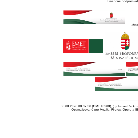
Finančné podporovate
06.08.2026 09:37:30 (GMT +0200), (p) Tomáš Račko • 
Optimalizované pre Mozillu, Firefox, Operu a I