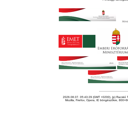
2026.08.07. 05:43:29 (GMT +0200), (p) Racskó T
Mozilla, Firefox, Opera, IE böngészőkre, 800×60