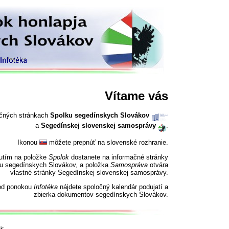
Vítame vás
očných stránkach
Spolku segedínskych Slovákov
a
Segedínskej slovenskej samosprávy
.
Ikonou
môžete prepnúť na slovenské rozhranie.
nutím na položke
Spolok
dostanete na informačné stránky
u segedínskych Slovákov, a položka
Samospráva
otvára
vlastné stránky Segedínskej slovenskej samosprávy.
od ponokou
Infotéka
nájdete spoločný kalendár podujatí a
zbierka dokumentov segedínskych Slovákov.
k: