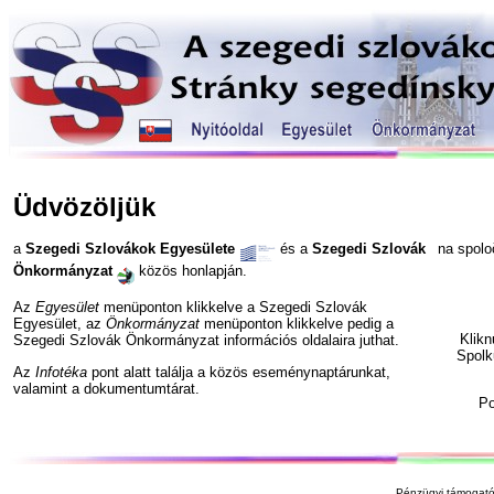
Üdvözöljük
a
Szegedi Szlovákok Egyesülete
és a
Szegedi Szlovák
na spol
Önkormányzat
közös honlapján.
Az
Egyesület
menüponton klikkelve a Szegedi Szlovák
Egyesület, az
Önkormányzat
menüponton klikkelve pedig a
Klik
Szegedi Szlovák Önkormányzat információs oldalaira juthat.
Spolk
Az
Infotéka
pont alatt találja a közös eseménynaptárunkat,
valamint a dokumentumtárat.
P
Pénzügyi támogató