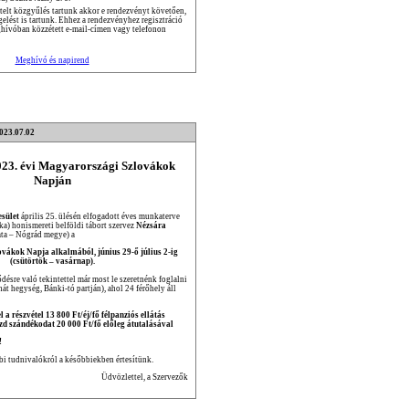
lt közgyűlés tartunk akkor e rendezvényt követően,
elést is tartunk. Ehhez a rendezvényhez regisztráció
ghívóban közzétett e-mail-címen vagy telefonon
Meghívó és napirend
2023.07.02
2023. évi Magyarországi Szlovákok
Napján
sület
április 25. ülésén elfogadott éves munkaterve
ka) honismereti belföldi tábort szervez
Nézsára
ata – Nógrád megye) a
ákok Napja alkalmából, június 29-ő július 2-ig
(csütörtök – vasárnap).
désre való tekintettel már most le szeretnénk foglalni
át hegység, Bánki-tó partján), ahol 24 férőhely áll
l a részvétel 13 800 Ft/éj/fő félpanziós ellátás
ezd szándékodat 20 000 Ft/fő előleg átutalásával
!
bi tudnivalókról a későbbiekben értesítünk.
Üdvözlettel, a Szervezők