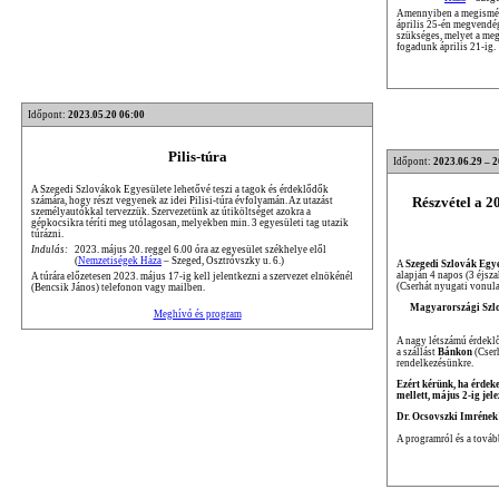
Amennyiben a megisméte
április 25-én megvendég
szükséges, melyet a me
fogadunk április 21-ig.
Időpont:
2023.05.20 06:00
Pilis-túra
Időpont:
2023.06.29 – 
A Szegedi Szlovákok Egyesülete lehetővé teszi a tagok és érdeklődők
Részvétel a 
számára, hogy részt vegyenek az idei Pilisi-túra évfolyamán. Az utazást
személyautókkal tervezzük. Szervezetünk az útiköltséget azokra a
gépkocsikra téríti meg utólagosan, melyekben min. 3 egyesületi tag utazik
túrázni.
Indulás:
2023. május 20. reggel 6.00 óra az egyesület székhelye elől
(
Nemzetiségek Háza
– Szeged, Osztróvszky u. 6.)
A
Szegedi Szlovák Egye
alapján 4 napos (3 éjsza
A túrára előzetesen 2023. május 17-ig kell jelentkezni a szervezet elnökénél
(Cserhát nyugati vonul
(Bencsik János) telefonon vagy mailben.
Magyarországi Szlov
Meghívó és program
A nagy létszámú érdeklő
a szállást
Bánkon
(Cserh
rendelkezésünkre.
Ezért kérünk, ha érdeke
mellett, május 2-ig jel
Dr. Ocsovszki Imrének
A programról és a továb