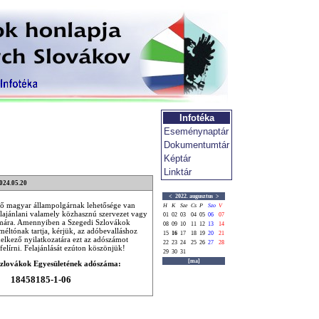
Infotéka
Eseménynaptár
Dokumentumtár
Képtár
Linktár
2024.05.20
<
2022. augusztus
>
ő magyar állampolgárnak lehetősége van
H
K
Sze
Cs
P
Szo
V
lajánlani valamely közhasznú szervezet vagy
01
02
03
04
05
06
07
ámára. Amennyiben a Szegedi Szlovákok
08
09
10
11
12
13
14
méltónak tartja, kérjük, az adóbevalláshoz
15
16
17
18
19
20
21
delkező nyilatkozatára ezt az adószámot
22
23
24
25
26
27
28
felírni. Felajánlását ezúton köszönjük!
29
30
31
[ma]
Szlovákok Egyesületének adószáma:
18458185-1-06