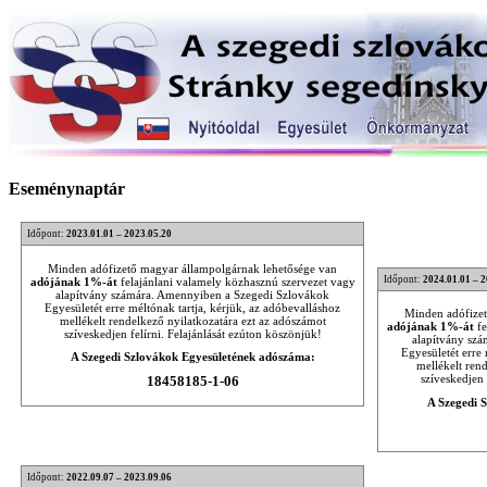
Eseménynaptár
Időpont:
2023.01.01 – 2023.05.20
Minden adófizető magyar állampolgárnak lehetősége van
Időpont:
2024.01.01 – 
adójának 1%-át
felajánlani valamely közhasznú szervezet vagy
alapítvány számára. Amennyiben a Szegedi Szlovákok
Egyesületét erre méltónak tartja, kérjük, az adóbevalláshoz
Minden adófizet
mellékelt rendelkező nyilatkozatára ezt az adószámot
adójának 1%-át
fe
szíveskedjen felírni. Felajánlását ezúton köszönjük!
alapítvány sz
Egyesületét erre 
A Szegedi Szlovákok Egyesületének adószáma:
mellékelt ren
szíveskedjen 
18458185-1-06
A Szegedi 
Időpont:
2022.09.07 – 2023.09.06