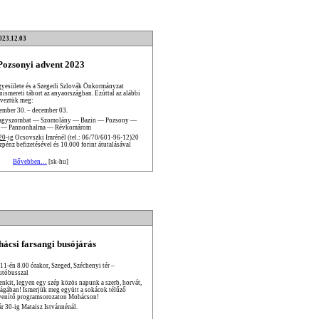
023.12.03
Pozsonyi advent 2023
yesülete és a Szegedi Szlovák Önkormányzat
nismereti tábort az anyaországban. Ezúttal az alábbi
rveztük meg:
ember 30. – december 03.
agyszombat — Szomolány — Bazin — Pozsony —
 — Pannonhalma — Révkomárom
20
-ig Ocsovszki Imrénél (tel.: 06/70/601-96-12)20
énz befizetésével és 10.000 forint átutalásával
Bővebben…
[sk-hu]
ácsi farsangi busójárás
 11-én 8.00 órakor, Szeged, Széchenyi tér –
utóbusszal
enkit, legyen egy szép közös napunk a szerb, horvát,
ságában! Ismerjük meg együtt a sokácok télűző
venítő programsorozaton Mohácson!
ár 30-ig Mataisz Istvánnénál.