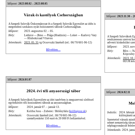
Időpont:
2023.08.02 – 2023.08.05
Várak és kastélyok Csehországban
Időpont:
2023.11.30 – 2
A Szegedi Szlovák Önkormányzat és a Szegedi Szlovák Egyesület az idén is
megrendezi szokásos nyári honismereti táborát Csehországban.
Időpont:
2023. augusztus 02. – 05.
Hely:
Lednice — Brno — Prága (Hradzsin) — Loket — Karlovy Vary
A Szegedi Szlovákok Eg
— Hluboká nad Vltavou
rendszeresen szervez ho
adventi kirándulást sze
Jelentkezés:
2023. 05. 31
-ig Ocsovszki Imrénél (tel.: 06/70/601-96-12)
Időpont:
2023. nov
Bővebben…
Hely:
Bécs — N
Köpcsény
Jelentkezés:
2023. 10. 
0EUR készp
Időpont:
2024.01.07
2024. évi téli anyaországi tábor
Időpont:
2024.02.11
A Szegedi Szlovákok Egyesülete az idei tanévben is megszervezi síeléssel
Moh
egybekötött téli honismereti táborát az anyaországban.
Időpont:
2024. január 07. – január 13.
Hely:
Koliba Josu – Zuberec / Bölényfalu (
kolibajosu.sk
)
Indulás:
2024. február
különjáratú a
Jelentkezés:
Ocsovszki Imrénél (tel.: 06/70/601-96-12)
személyenként 150 euró és 20 000 Ft befizetésével.
Szeretettel várunk mind
német nemzetiség társa
néphagyományát felele
Bővebben…
Jelentkezés: 2024. janu