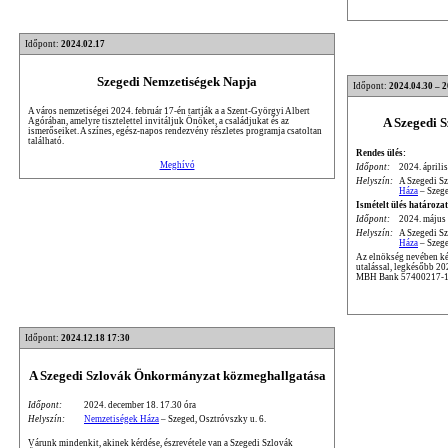
Időpont:
2024.02.17
Szegedi Nemzetiségek Napja
Időpont:
2024.04.30 – 
A város nemzetiségei 2024. február 17-én tartják a a Szent-Györgyi Albert
A Szegedi 
Agórában, amelyre tisztelettel invitáljuk Önöket, a családjukat és az
ismerőseiket. A színes, egész-napos rendezvény részletes programja csatoltan
található.
Rendes ülés:
Meghívó
Időpont:
2024. április
Helyszín:
A Szegedi S
Háza
– Szege
Ismételt ülés határozat
Időpont:
2024. május 
Helyszín:
A Szegedi S
Háza
– Szege
Az elnökség nevében kér
utalással, legkésőbb 2
MBH Bank 57400217-1
Időpont:
2024.12.18 17:30
A Szegedi Szlovák Önkormányzat közmeghallgatása
Időpont:
2024. december 18. 17.30 óra
Helyszín:
Nemzetiségek Háza
– Szeged, Osztróvszky u. 6.
Várunk mindenkit, akinek kérdése, észrevétele van a Szegedi Szlovák