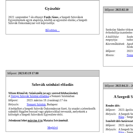
Gyászhír
Időpont:
2023.02.10
2022. szeptember 7-én elhunyt
Fuzik János
, a Szegedi Szlovákok
Egyesületének egyik alapítója, később az egyesület elnöke, a Szegedi
Szlovák Önkormányzat volt képviselője.
Szokolay Sándor tótkoml
Bővebben…
évfordulója tiszteletére
A kiállítást
Szab
megnyitja:
tudo
Közreműködnek:
Agod
Szok
Időpont:
2023.
Miesto:
Nemz
Időpont:
2023.03.19 17:00
Szlovák színházi előadás
Időpont:
2023.04.21 – 
Viliam Klimáček:
Színésznők (avagy szeresd felebarátodat)
A Szegedi 
A
Vertigo Szlovák Színház előadása
a Nemzeti Színházban
Időpont:
2023. március 19. (vasárnap) 17 óra
Helyszín:
Nemzeti Színház
, Budapest
Rendes ülés:
A belépőket a Szegedi Szlovák Önkormányzat fizeti. Az utazást a jelentkezők
Időpont:
2023. április
számától függően busszal vagy gépkocsikkal tervezzük, melyeknek a
Helyszín:
A Szegedi S
költségét a Szegedi Szlovákok Egyesülete téríti.
Háza
– Szege
Jelenkezni lehet
március 4-ig
Mataisz Istvánnénál
.
Ismételt ülés határozat
Időpont:
2023. április
Meghívó
Helyszín:
A Szegedi S
Háza
– Szege