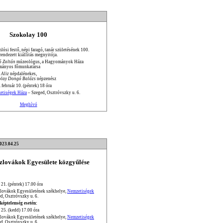
Szokolay 100
ósi festő, népi faragó, tanár születésének 100.
 rendezett kiállítás megnyitója.
ó Zoltán
múzeológus, a Hagyományok Háza
mányos főmunkatársa
 Aliz
népdalénekes,
olay Dongó Balázs
népzenész
 február 10. (péntek) 18 óra
etiségek Háza
– Szeged, Osztróvszky u. 6.
Meghívó
2023.04.25
Szlovákok Egyesülete közgyűlése
 21. (péntek) 17.00 óra
zlovákok Egyesületének székhelye,
Nemzetiségek
d, Osztróvszky u. 6.
képtelenség esetén:
 25. (kedd) 17.00 óra
zlovákok Egyesületének székhelye,
Nemzetiségek
d, Osztróvszky u. 6.