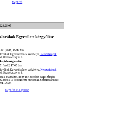
Meghívó
2024.05.07
Szlovákok Egyesülete közgyűlése
 30. (kedd) 16.00 óra
zlovákok Egyesületének székhelye,
Nemzetiségek
d, Osztróvszky u. 6.
képtelenség esetén:
7. (kedd) 17.00 óra
zlovákok Egyesületének székhelye,
Nemzetiségek
d, Osztróvszky u. 6.
jük a tagságot, hogy idei tagdíját bankszámlára
022.május 15-ig rendezze mindenki. Számlaszámunk:
0110629.
Meghívó és napirend