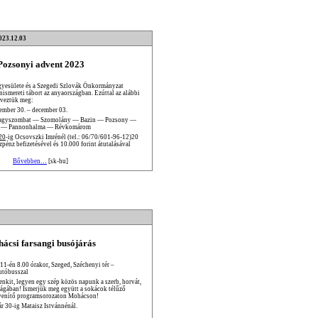
023.12.03
Pozsonyi advent 2023
yesülete és a Szegedi Szlovák Önkormányzat
nismereti tábort az anyaországban. Ezúttal az alábbi
rveztük meg:
ember 30. – december 03.
agyszombat — Szomolány — Bazin — Pozsony —
 — Pannonhalma — Révkomárom
20
-ig Ocsovszki Imrénél (tel.: 06/70/601-96-12)20
énz befizetésével és 10.000 forint átutalásával
Bővebben…
[sk-hu]
ácsi farsangi busójárás
 11-én 8.00 órakor, Szeged, Széchenyi tér –
utóbusszal
enkit, legyen egy szép közös napunk a szerb, horvát,
ságában! Ismerjük meg együtt a sokácok télűző
venítő programsorozaton Mohácson!
ár 30-ig Mataisz Istvánnénál.