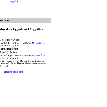
Meghívó
2024.05.07
Szlovákok Egyesülete közgyűlése
 30. (kedd) 16.00 óra
zlovákok Egyesületének székhelye,
Nemzetiségek
d, Osztróvszky u. 6.
képtelenség esetén:
7. (kedd) 17.00 óra
zlovákok Egyesületének székhelye,
Nemzetiségek
d, Osztróvszky u. 6.
jük a tagságot, hogy idei tagdíját bankszámlára
022.május 15-ig rendezze mindenki. Számlaszámunk:
0110629.
Meghívó és napirend