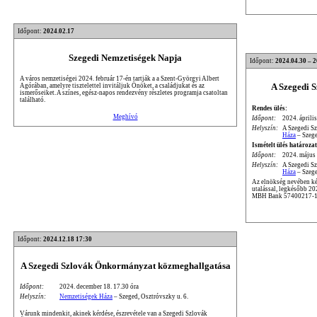
Időpont:
2024.02.17
Szegedi Nemzetiségek Napja
Időpont:
2024.04.30 – 
A város nemzetiségei 2024. február 17-én tartják a a Szent-Györgyi Albert
A Szegedi 
Agórában, amelyre tisztelettel invitáljuk Önöket, a családjukat és az
ismerőseiket. A színes, egész-napos rendezvény részletes programja csatoltan
található.
Rendes ülés:
Meghívó
Időpont:
2024. április
Helyszín:
A Szegedi S
Háza
– Szege
Ismételt ülés határozat
Időpont:
2024. május 
Helyszín:
A Szegedi S
Háza
– Szege
Az elnökség nevében kér
utalással, legkésőbb 2
MBH Bank 57400217-1
Időpont:
2024.12.18 17:30
A Szegedi Szlovák Önkormányzat közmeghallgatása
Időpont:
2024. december 18. 17.30 óra
Helyszín:
Nemzetiségek Háza
– Szeged, Osztróvszky u. 6.
Várunk mindenkit, akinek kérdése, észrevétele van a Szegedi Szlovák