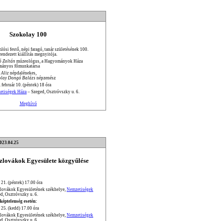
Szokolay 100
ósi festő, népi faragó, tanár születésének 100.
 rendezett kiállítás megnyitója.
ó Zoltán
múzeológus, a Hagyományok Háza
mányos főmunkatársa
 Aliz
népdalénekes,
olay Dongó Balázs
népzenész
 február 10. (péntek) 18 óra
etiségek Háza
– Szeged, Osztróvszky u. 6.
Meghívó
2023.04.25
Szlovákok Egyesülete közgyűlése
 21. (péntek) 17.00 óra
zlovákok Egyesületének székhelye,
Nemzetiségek
d, Osztróvszky u. 6.
képtelenség esetén:
 25. (kedd) 17.00 óra
zlovákok Egyesületének székhelye,
Nemzetiségek
d, Osztróvszky u. 6.