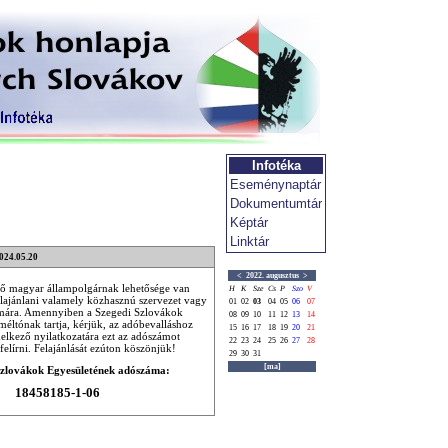
Infotéka
Eseménynaptár
Dokumentumtár
Képtár
Linktár
2024.05.20
<
2022. augusztus
>
ő magyar állampolgárnak lehetősége van
H
K
Sze
Cs
P
Szo
V
lajánlani valamely közhasznú szervezet vagy
01
02
03
04
05
06
07
ámára. Amennyiben a Szegedi Szlovákok
08
09
10
11
12
13
14
méltónak tartja, kérjük, az adóbevalláshoz
15
16
17
18
19
20
21
delkező nyilatkozatára ezt az adószámot
22
23
24
25
26
27
28
felírni. Felajánlását ezúton köszönjük!
29
30
31
[ma]
Szlovákok Egyesületének adószáma:
18458185-1-06