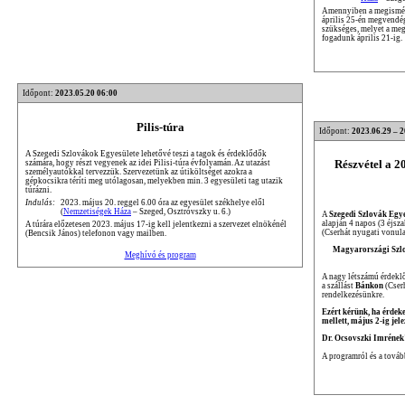
Amennyiben a megisméte
április 25-én megvendég
szükséges, melyet a me
fogadunk április 21-ig.
Időpont:
2023.05.20 06:00
Pilis-túra
Időpont:
2023.06.29 – 
A Szegedi Szlovákok Egyesülete lehetővé teszi a tagok és érdeklődők
Részvétel a 
számára, hogy részt vegyenek az idei Pilisi-túra évfolyamán. Az utazást
személyautókkal tervezzük. Szervezetünk az útiköltséget azokra a
gépkocsikra téríti meg utólagosan, melyekben min. 3 egyesületi tag utazik
túrázni.
Indulás:
2023. május 20. reggel 6.00 óra az egyesület székhelye elől
(
Nemzetiségek Háza
– Szeged, Osztróvszky u. 6.)
A
Szegedi Szlovák Egye
alapján 4 napos (3 éjsza
A túrára előzetesen 2023. május 17-ig kell jelentkezni a szervezet elnökénél
(Cserhát nyugati vonul
(Bencsik János) telefonon vagy mailben.
Magyarországi Szlov
Meghívó és program
A nagy létszámú érdeklő
a szállást
Bánkon
(Cserh
rendelkezésünkre.
Ezért kérünk, ha érdeke
mellett, május 2-ig jel
Dr. Ocsovszki Imrének
A programról és a továb