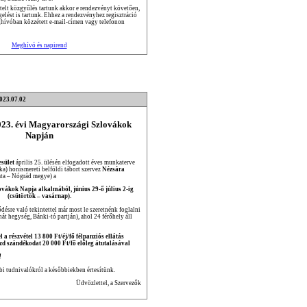
lt közgyűlés tartunk akkor e rendezvényt követően,
elést is tartunk. Ehhez a rendezvényhez regisztráció
ghívóban közzétett e-mail-címen vagy telefonon
Meghívó és napirend
2023.07.02
2023. évi Magyarországi Szlovákok
Napján
sület
április 25. ülésén elfogadott éves munkaterve
ka) honismereti belföldi tábort szervez
Nézsára
ata – Nógrád megye) a
ákok Napja alkalmából, június 29-ő július 2-ig
(csütörtök – vasárnap).
désre való tekintettel már most le szeretnénk foglalni
át hegység, Bánki-tó partján), ahol 24 férőhely áll
l a részvétel 13 800 Ft/éj/fő félpanziós ellátás
ezd szándékodat 20 000 Ft/fő előleg átutalásával
!
bi tudnivalókról a későbbiekben értesítünk.
Üdvözlettel, a Szervezők