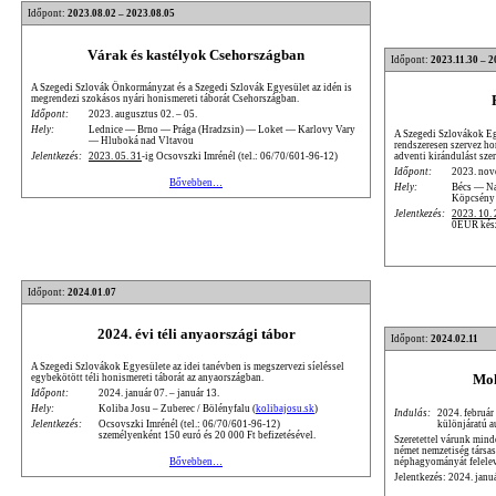
Időpont:
2023.08.02 – 2023.08.05
Várak és kastélyok Csehországban
Időpont:
2023.11.30 – 2
A Szegedi Szlovák Önkormányzat és a Szegedi Szlovák Egyesület az idén is
megrendezi szokásos nyári honismereti táborát Csehországban.
Időpont:
2023. augusztus 02. – 05.
Hely:
Lednice — Brno — Prága (Hradzsin) — Loket — Karlovy Vary
A Szegedi Szlovákok Eg
— Hluboká nad Vltavou
rendszeresen szervez ho
adventi kirándulást sze
Jelentkezés:
2023. 05. 31
-ig Ocsovszki Imrénél (tel.: 06/70/601-96-12)
Időpont:
2023. nov
Bővebben…
Hely:
Bécs — N
Köpcsény
Jelentkezés:
2023. 10. 
0EUR készp
Időpont:
2024.01.07
2024. évi téli anyaországi tábor
Időpont:
2024.02.11
A Szegedi Szlovákok Egyesülete az idei tanévben is megszervezi síeléssel
Moh
egybekötött téli honismereti táborát az anyaországban.
Időpont:
2024. január 07. – január 13.
Hely:
Koliba Josu – Zuberec / Bölényfalu (
kolibajosu.sk
)
Indulás:
2024. február
különjáratú a
Jelentkezés:
Ocsovszki Imrénél (tel.: 06/70/601-96-12)
személyenként 150 euró és 20 000 Ft befizetésével.
Szeretettel várunk mind
német nemzetiség társa
néphagyományát felele
Bővebben…
Jelentkezés: 2024. janu