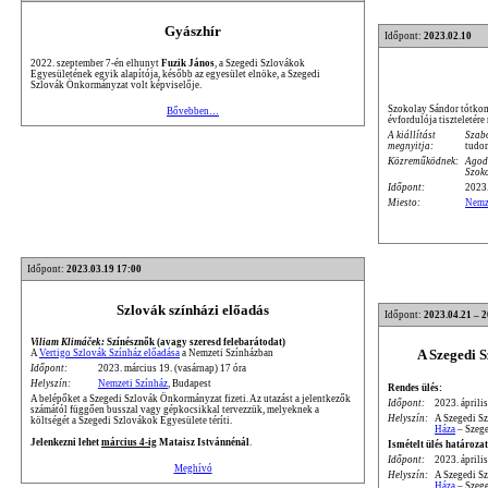
Gyászhír
Időpont:
2023.02.10
2022. szeptember 7-én elhunyt
Fuzik János
, a Szegedi Szlovákok
Egyesületének egyik alapítója, később az egyesület elnöke, a Szegedi
Szlovák Önkormányzat volt képviselője.
Szokolay Sándor tótkoml
Bővebben…
évfordulója tiszteletére
A kiállítást
Szab
megnyitja:
tudo
Közreműködnek:
Agod
Szok
Időpont:
2023.
Miesto:
Nemz
Időpont:
2023.03.19 17:00
Szlovák színházi előadás
Időpont:
2023.04.21 – 
Viliam Klimáček:
Színésznők (avagy szeresd felebarátodat)
A Szegedi 
A
Vertigo Szlovák Színház előadása
a Nemzeti Színházban
Időpont:
2023. március 19. (vasárnap) 17 óra
Helyszín:
Nemzeti Színház
, Budapest
Rendes ülés:
A belépőket a Szegedi Szlovák Önkormányzat fizeti. Az utazást a jelentkezők
Időpont:
2023. április
számától függően busszal vagy gépkocsikkal tervezzük, melyeknek a
Helyszín:
A Szegedi S
költségét a Szegedi Szlovákok Egyesülete téríti.
Háza
– Szege
Jelenkezni lehet
március 4-ig
Mataisz Istvánnénál
.
Ismételt ülés határozat
Időpont:
2023. április
Meghívó
Helyszín:
A Szegedi S
Háza
– Szege