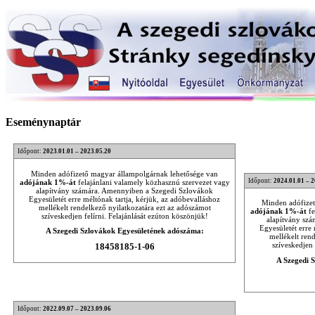
Eseménynaptár
Időpont:
2023.01.01 – 2023.05.20
Minden adófizető magyar állampolgárnak lehetősége van
Időpont:
2024.01.01 – 
adójának 1%-át
felajánlani valamely közhasznú szervezet vagy
alapítvány számára. Amennyiben a Szegedi Szlovákok
Egyesületét erre méltónak tartja, kérjük, az adóbevalláshoz
Minden adófizet
mellékelt rendelkező nyilatkozatára ezt az adószámot
adójának 1%-át
fe
szíveskedjen felírni. Felajánlását ezúton köszönjük!
alapítvány sz
Egyesületét erre 
A Szegedi Szlovákok Egyesületének adószáma:
mellékelt ren
szíveskedjen 
18458185-1-06
A Szegedi 
Időpont:
2022.09.07 – 2023.09.06