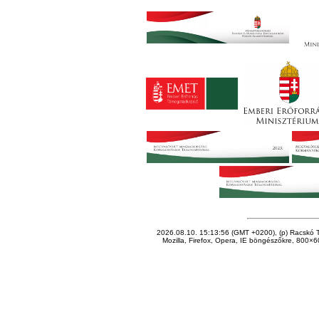
2026.08.10. 15:13:56 (GMT +0200), (p) Racskó T
Mozilla, Firefox, Opera, IE böngészőkre, 800×60