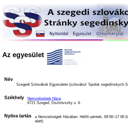
Az egyesület
Név
Szegedi Szlovákok Egyesülete (
szlovákul
: Spolok segedínskych S
Székhely
Nemzetiségek Háza
6721 Szeged, Osztróvszky u. 6.
Nyitva tartás
a Nemzetiségek Házában
: Hétfő–péntek, 09:00–17:00 (
alatt)