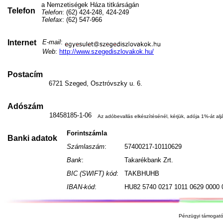
a Nemzetiségek Háza titkárságán
Telefon
Telefon
: (62) 424-248, 424-249
Telefax
: (62) 547-966
Internet
E-mail
:
Web
:
http://www.szegediszlovakok.hu/
Postacím
6721 Szeged, Osztróvszky u. 6.
Adószám
18458185-1-06
Az adóbevallás elkészítésénél, kérjük, adója 1%-át aljá
Forintszámla
Banki adatok
Számlaszám
:
57400217-10110629
Bank
:
Takarékbank Zrt.
BIC (SWIFT) kód
:
TAKBHUHB
IBAN-kód
:
HU82 5740 0217 1011 0629 0000 
Pénzügyi támogató