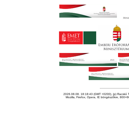
2026.08.08. 18:18:43 (GMT +0200), (p) Racskó T
Mozilla, Firefox, Opera, IE böngészőkre, 800×60