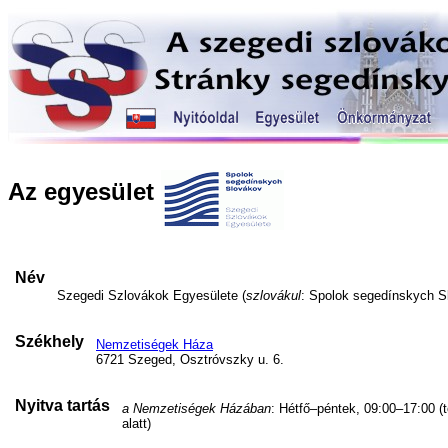
Az egyesület
Név
Szegedi Szlovákok Egyesülete (
szlovákul
: Spolok segedínskych S
Székhely
Nemzetiségek Háza
6721 Szeged, Osztróvszky u. 6.
Nyitva tartás
a Nemzetiségek Házában
: Hétfő–péntek, 09:00–17:00 (
alatt)