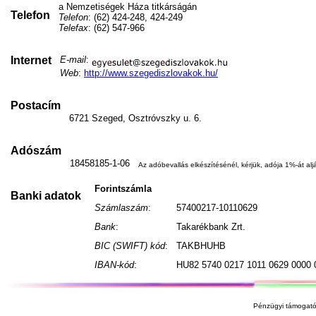
a Nemzetiségek Háza titkárságán
Telefon
Telefon
: (62) 424-248, 424-249
Telefax
: (62) 547-966
Internet
E-mail
:
Web
:
http://www.szegediszlovakok.hu/
Postacím
6721 Szeged, Osztróvszky u. 6.
Adószám
18458185-1-06
Az adóbevallás elkészítésénél, kérjük, adója 1%-át aljá
Forintszámla
Banki adatok
Számlaszám
:
57400217-10110629
Bank
:
Takarékbank Zrt.
BIC (SWIFT) kód
:
TAKBHUHB
IBAN-kód
:
HU82 5740 0217 1011 0629 0000 
Pénzügyi támogató