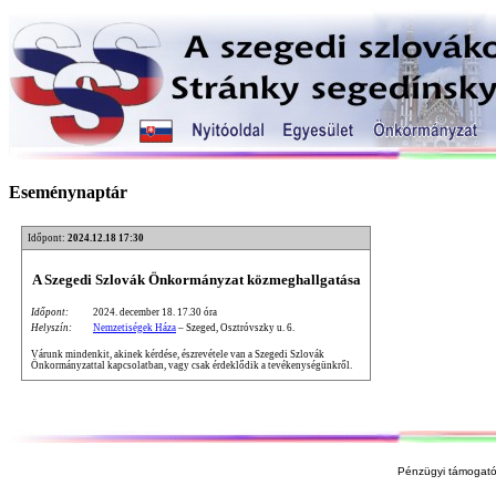
Eseménynaptár
Időpont:
2024.12.18 17:30
A Szegedi Szlovák Önkormányzat közmeghallgatása
Időpont:
2024. december 18. 17.30 óra
Helyszín:
Nemzetiségek Háza
– Szeged, Osztróvszky u. 6.
Várunk mindenkit, akinek kérdése, észrevétele van a Szegedi Szlovák
Önkormányzattal kapcsolatban, vagy csak érdeklődik a tevékenységünkről.
Pénzügyi támogató