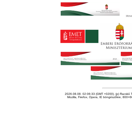
2026.08.08. 02:06:33 (GMT +0200), (p) Racskó T
Mozilla, Firefox, Opera, IE böngészőkre, 800×60