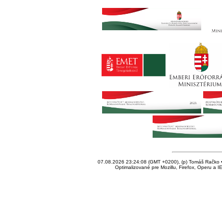
07.08.2026 23:24:08 (GMT +0200), (p) Tomáš Račko • 
Optimalizované pre Mozillu, Firefox, Operu a I