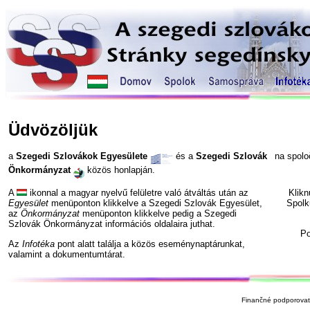
Üdvözöljük
a
Szegedi Szlovákok Egyesülete
és a
Szegedi Szlovák
na spol
Önkormányzat
közös honlapján.
A
ikonnal a magyar nyelvű felületre való átváltás után az
Klik
Egyesület
menüponton klikkelve a Szegedi Szlovák Egyesület,
Spolk
az
Önkormányzat
menüponton klikkelve pedig a Szegedi
Szlovák Önkormányzat információs oldalaira juthat.
P
Az
Infotéka
pont alatt találja a közös eseménynaptárunkat,
valamint a dokumentumtárat.
Finančné podporovate