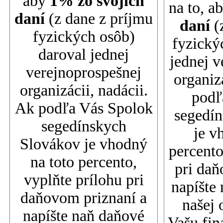
aby
1% zo svojich
na to, a
daní
(z dane z príjmu
daní
(
fyzických osôb)
fyzický
daroval jednej
jednej v
verejnoprospešnej
organiz
organizácii, nadácii.
podľ
Ak podľa Vás Spolok
segedí
segedínskych
je v
Slovákov je vhodný
percento
na toto percento,
pri daň
vyplňte prílohu pri
napíšte 
daňovom priznaní a
našej 
napíšte naň daňové
Vašu fin