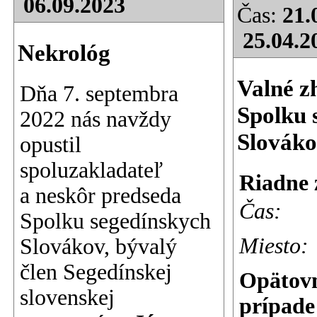
06.09.2023
Čas:
21.
25.04.2
Nekrológ
Valné z
Dňa 7. septembra
Spolku 
2022 nás navždy
Slovák
opustil
spoluzakladateľ
Riadne 
a neskôr predseda
Čas:
Spolku segedínskych
Miesto:
Slovákov, bývalý
člen Segedínskej
Opätovn
slovenskej
prípade