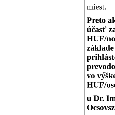
miest.
Preto a
účasť z
HUF/no
základe
prihlást
prevodo
vo výšk
HUF/os
u Dr. I
Ocsovsz