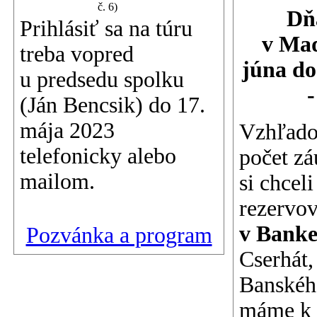
č. 6)
Dň
Prihlásiť sa na túru
v Maď
treba vopred
júna do 
u predsedu spolku
-
(Ján Bencsik) do 17.
mája 2023
Vzhľado
telefonicky alebo
počet z
mailom.
si chcel
rezervo
v Bank
Pozvánka a program
Cserhát,
Banského
máme k d