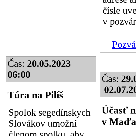
čísle uv
v pozvá
Pozvá
Čas:
20.05.2023
06:00
Čas:
29.
02.07.2
Túra na Pilíš
Účasť n
Spolok segedínskych
v Maďa
Slovákov umožní
členom spolku, aby