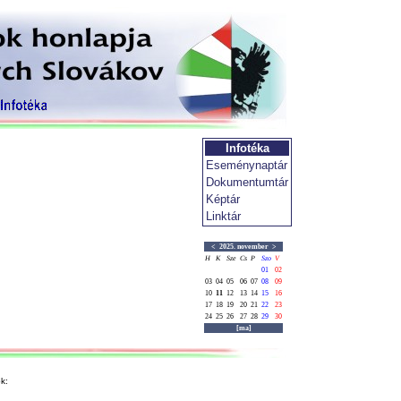
Infotéka
Eseménynaptár
Dokumentumtár
Képtár
Linktár
<
2025. november
>
H
K
Sze
Cs
P
Szo
V
01
02
03
04
05
06
07
08
09
10
11
12
13
14
15
16
17
18
19
20
21
22
23
24
25
26
27
28
29
30
[ma]
k: