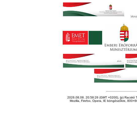
2026.08.08. 20:58:26 (GMT +0200), (p) Racskó T
Mozilla, Firefox, Opera, IE böngészőkre, 800×60