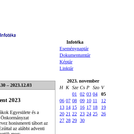
Infotéka
Eseménynaptár
Dokumentumtár
Képtár
Linktár
<
2023. november
>
.30 – 2023.12.03
H
K
Sze
Cs
P
Szo
V
01
02
03
04
05
ent 2023
06
07
08
09
10
11
12
13
14
15
16
17
18
19
ákok Egyesülete és a
20
21
22
23
24
25
26
k Önkormányzat
27
28
29
30
rvez honismereti tábort az
[ma]
zúttal az alábbi adventi
veztük meg: