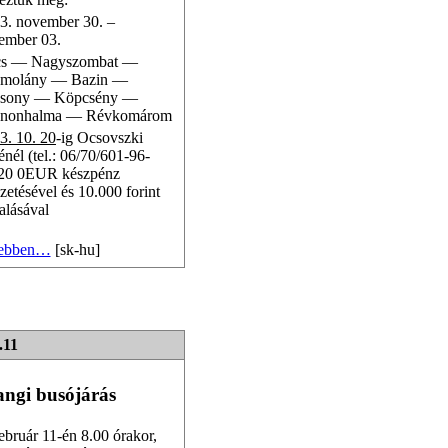
3. november 30. –
ember 03.
cs — Nagyszombat —
molány — Bazin —
zsony — Köpcsény —
nnonhalma — Révkomárom
3. 10. 20
-ig Ocsovszki
énél (tel.: 06/70/601-96-
20 0EUR készpénz
izetésével és 10.000 forint
talásával
ebben…
[sk-hu]
.11
angi busójárás
ebruár 11-én 8.00 órakor,