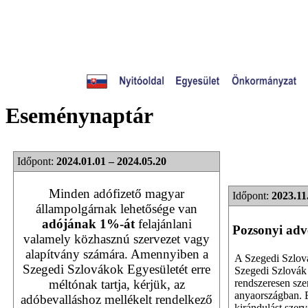
Eseménynaptár
Időpont:
2024.01.01 – 2024.05.20
Minden adófizető magyar
Időpont:
2023.11
állampolgárnak lehetősége van
adójának 1%-át
felajánlani
Pozsonyi adv
valamely közhasznú szervezet vagy
alapítvány számára. Amennyiben a
A Szegedi Szlov
Szegedi Szlovákok Egyesületét erre
Szegedi Szlová
méltónak tartja, kérjük, az
rendszeresen sze
anyaországban. E
adóbevalláshoz mellékelt rendelkező
kirándulást szer