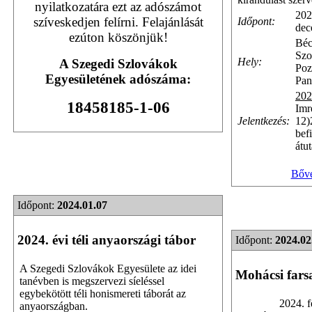
nyilatkozatára ezt az adószámot
202
szíveskedjen felírni. Felajánlását
Időpont:
dec
ezúton köszönjük!
Bé
Szo
Hely:
A Szegedi Szlovákok
Po
Egyesületének adószáma:
Pa
202
18458185-1-06
Imr
Jelentkezés:
12)
bef
átu
Bőv
Időpont:
2024.01.07
2024. évi téli anyaországi tábor
Időpont:
2024.02
A Szegedi Szlovákok Egyesülete az idei
Mohácsi fars
tanévben is megszervezi síeléssel
egybekötött téli honismereti táborát az
2024. f
anyaországban.