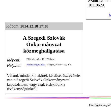
Számlaszámu
10110629.
M
Időpont:
2024.12.18 17:30
A Szegedi Szlovák
Önkormányzat
közmeghallgatása
Időpont:
2024. december 18. 17.30 óra
Helyszín:
Nemzetiségek Háza
– Szeged, Osztróvszky u. 6.
Várunk mindenkit, akinek kérdése, észrevétele
van a Szegedi Szlovák Önkormányzattal
kapcsolatban, vagy csak érdeklődik a
tevékenységünkről.
Pénzügyi támogató