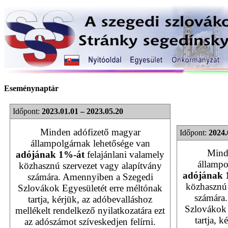
Eseménynaptár
Időpont:
2023.01.01 – 2023.05.20
Minden adófizető magyar
Időpont:
2024.
állampolgárnak lehetősége van
Mind
adójának 1%-át
felajánlani valamely
állampo
közhasznú szervezet vagy alapítvány
adójának 
számára. Amennyiben a Szegedi
közhasznú 
Szlovákok Egyesületét erre méltónak
számára
tartja, kérjük, az adóbevalláshoz
Szlovákok 
mellékelt rendelkező nyilatkozatára ezt
tartja, 
az adószámot szíveskedjen felírni.