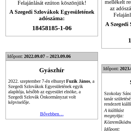
mellékelt r
Felajánlását ezúton köszönjük!
az adószá
A Szegedi Szlovákok Egyesületének
Felaján
adószáma:
A Szegedi 
18458185-1-06
1
Időpont:
2022.09.07 – 2023.09.06
Időpont:
2023.
Gyászhír
2022. szeptember 7-én elhunyt
Fuzik János
, a
Szegedi Szlovákok Egyesületének egyik
alapítója, később az egyesület elnöke, a
Szokolay Sándo
Szegedi Szlovák Önkormányzat volt
tanár születésé
képviselője.
rendezett kiáll
A kiállítást
Bővebben…
megnyitja:
Közreműködne
Időpont: