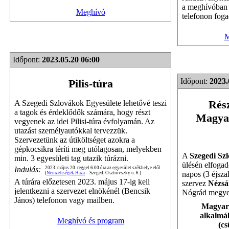
a meghívóban 
Meghívó
telefonon foga
M
Időpont:
2023.05.20 06:00
Időpont:
2023.
Pilis-túra
Rész
A Szegedi Szlovákok Egyesülete lehetővé teszi
a tagok és érdeklődők számára, hogy részt
Magyar
vegyenek az idei Pilisi-túra évfolyamán. Az
utazást személyautókkal tervezzük.
Szervezetünk az útiköltséget azokra a
gépkocsikra téríti meg utólagosan, melyekben
A
Szegedi Sz
min. 3 egyesületi tag utazik túrázni.
ülésén elfogad
Indulás:
2023. május 20. reggel 6.00 óra az egyesület székhelye elől
napos (3 éjsza
(
Nemzetiségek Háza
– Szeged, Osztróvszky u. 6.)
A túrára előzetesen 2023. május 17-ig kell
szervez
Nézsá
jelentkezni a szervezet elnökénél (Bencsik
Nógrád megye
János) telefonon vagy mailben.
Magyaro
alkalmáb
Meghívó és program
(cs