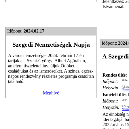
Jelentkezés: 2
Istvánnénál.
Időpont:
2024.02.17
Időpont:
2024.
Szegedi Nemzetiségek Napja
A Szegedi
A város nemzetiségei 2024. február 17-én
tartják a a Szent-Györgyi Albert Agórában,
amelyre tisztelettel invitáljuk Önöket, a
családjukat és az ismerőseiket. A színes, egész-
Rendes ülés:
napos rendezvény részletes programja csatoltan
Időpont:
2024. 
található.
Helyszín:
A Szeg
Nemze
Meghívó
Ismételt ülés
Időpont:
2024. 
Helyszín:
A Szeg
Nemze
Az elnökség n
idei tagdíját 
2022.május 15