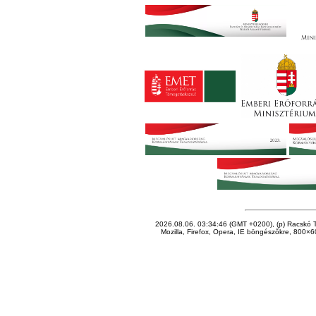
2026.08.06. 03:34:46 (GMT +0200), (p) Racskó T
Mozilla, Firefox, Opera, IE böngészőkre, 800×60