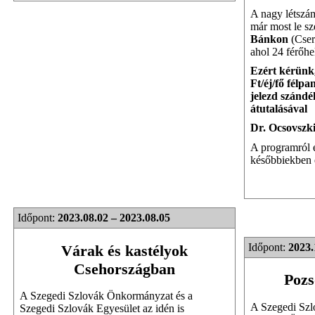
A nagy létszám
már most le sze
Bánkon
(Cser
ahol 24 férőhe
Ezért kérünk,
Ft/éj/fő félpa
jelezd szándé
átutalásával
Dr. Ocsovszk
A programról é
későbbiekben é
Időpont:
2023.08.02 – 2023.08.05
Időpont:
2023.
Várak és kastélyok
Csehországban
Pozs
A Szegedi Szlovák Önkormányzat és a
A Szegedi Szl
Szegedi Szlovák Egyesület az idén is