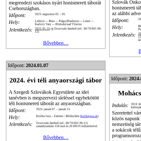
Szlovák Önkor
megrendezi szokásos nyári honismereti táborát
honismereti tá
Csehországban.
az alábbi adve
Időpont:
2023. augusztus 02. – 05.
Időpont:
20
Hely:
Lednice — Brno — Prága (Hradzsin) — Loket —
Karlovy Vary — Hluboká nad Vltavou
Hely:
B
Jelentkezés:
2023. 05. 31
-ig Ocsovszki Imrénél (tel.: 06/70/601-96-
P
12)
Jelentkezés:
20
12
át
Bővebben…
Időpont:
2024.01.07
Időpont:
2024.
2024. évi téli anyaországi tábor
Mohácsi
A Szegedi Szlovákok Egyesülete az idei
tanévben is megszervezi síeléssel egybekötött
téli honismereti táborát az anyaországban.
Indulás:
2024. fe
különjá
Időpont:
2024. január 07. – január 13.
Szeretettel vá
Hely:
Koliba Josu – Zuberec / Bölényfalu (
kolibajosu.sk
)
közös napunk a
nemzetiség tá
Jelentkezés:
Ocsovszki Imrénél (tel.: 06/70/601-96-12)
személyenként 150 euró és 20 000 Ft befizetésével.
a sokácok tél
programsoroz
Bővebben…