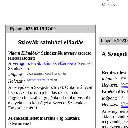
Miesto:
Időpont:
2023.03.19 17:00
Időpont:
2023.
Szlovák színházi előadás
A Szegedi
Viliam Klimáček:
Színésznők (avagy szeresd
felebarátodat)
A
Vertigo Szlovák Színház előadása
a Nemzeti
Színházban
Rendes ülés:
Időpont:
2023. március 19. (vasárnap) 17 óra
Időpont:
2023. 
Helyszín:
Nemzeti Színház
, Budapest
Helyszín:
A Szeg
A belépőket a Szegedi Szlovák Önkormányzat
Nemze
Ismételt ülés
fizeti. Az utazást a jelentkezők számától
függően busszal vagy gépkocsikkal tervezzük,
Időpont:
2023. 
melyeknek a költségét a Szegedi Szlovákok
Helyszín:
A Szeg
Nemze
Egyesülete téríti.
Amennyiben a 
akkor e rendez
Jelenkezni lehet
március 4-ig
Mataisz
megvendégelést
Istvánnénál
.
rendezvényhez 