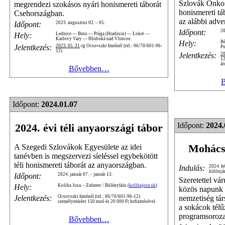
Szlovák Önkor
megrendezi szokásos nyári honismereti táborát
honismereti tá
Csehországban.
az alábbi adve
Időpont:
2023. augusztus 02. – 05.
Időpont:
20
Hely:
Lednice — Brno — Prága (Hradzsin) — Loket —
Karlovy Vary — Hluboká nad Vltavou
Hely:
B
Jelentkezés:
2023. 05. 31
-ig Ocsovszki Imrénél (tel.: 06/70/601-96-
P
12)
Jelentkezés:
20
12
át
Bővebben…
Időpont:
2024.01.07
Időpont:
2024.
2024. évi téli anyaországi tábor
Mohácsi
A Szegedi Szlovákok Egyesülete az idei
tanévben is megszervezi síeléssel egybekötött
téli honismereti táborát az anyaországban.
Indulás:
2024. fe
különjá
Időpont:
2024. január 07. – január 13.
Szeretettel vá
Hely:
Koliba Josu – Zuberec / Bölényfalu (
kolibajosu.sk
)
közös napunk a
nemzetiség tá
Jelentkezés:
Ocsovszki Imrénél (tel.: 06/70/601-96-12)
személyenként 150 euró és 20 000 Ft befizetésével.
a sokácok tél
programsoroz
Bővebben…