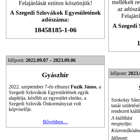
mellékelt r
Felajánlását ezúton köszönjük!
az adószá
A Szegedi Szlovákok Egyesületének
Felaján
adószáma:
A Szegedi 
18458185-1-06
1
Időpont:
2022.09.07 – 2023.09.06
Időpont:
2023.
Gyászhír
2022. szeptember 7-én elhunyt
Fuzik János
, a
Szegedi Szlovákok Egyesületének egyik
alapítója, később az egyesület elnöke, a
Szokolay Sándo
Szegedi Szlovák Önkormányzat volt
tanár születésé
képviselője.
rendezett kiáll
A kiállítást
Bővebben…
megnyitja:
Közreműködne
Időpont: