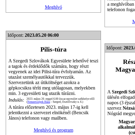
a meghívóban 
Meghívó
telefonon foga
M
Időpont:
2023.05.20 06:00
Időpont:
2023.
Pilis-túra
Rész
A Szegedi Szlovákok Egyesülete lehetővé teszi
a tagok és érdeklődők számára, hogy részt
Magyar
vegyenek az idei Pilisi-túra évfolyamán. Az
utazást személyautókkal tervezzük.
Szervezetünk az útiköltséget azokra a
gépkocsikra téríti meg utólagosan, melyekben
A
Szegedi Sz
min. 3 egyesületi tag utazik túrázni.
ülésén elfogad
Indulás:
2023. május 20. reggel 6.00 óra az egyesület székhelye elől
napos (3 éjsza
(
Nemzetiségek Háza
– Szeged, Osztróvszky u. 6.)
A túrára előzetesen 2023. május 17-ig kell
szervez
Nézsá
jelentkezni a szervezet elnökénél (Bencsik
Nógrád megye
János) telefonon vagy mailben.
Magyaro
alkalmáb
Meghívó és program
(cs