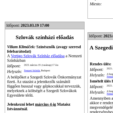
Miesto:
Időpont:
2023.03.19 17:00
Időpont:
2023.
Szlovák színházi előadás
A Szegedi
Viliam Klimáček:
Színésznők (avagy szeresd
felebarátodat)
A
Vertigo Szlovák Színház előadása
a Nemzeti
Színházban
Rendes ülés:
Időpont:
2023. március 19. (vasárnap) 17 óra
Időpont:
2023. 
Helyszín:
Nemzeti Színház
, Budapest
Helyszín:
A Szeg
A belépőket a Szegedi Szlovák Önkormányzat
Nemze
Ismételt ülés
fizeti. Az utazást a jelentkezők számától
függően busszal vagy gépkocsikkal tervezzük,
Időpont:
2023. 
melyeknek a költségét a Szegedi Szlovákok
Helyszín:
A Szeg
Nemze
Egyesülete téríti.
Amennyiben a 
akkor e rendez
Jelenkezni lehet
március 4-ig
Mataisz
megvendégelést
Istvánnénál
.
rendezvényhez 