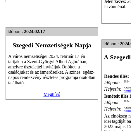
Jelentkezés: 2
Istvánnénál.
Időpont:
2024.02.17
Időpont:
2024.
Szegedi Nemzetiségek Napja
A Szegedi
A város nemzetiségei 2024. február 17-én
tartják a a Szent-Györgyi Albert Agórában,
amelyre tisztelettel invitáljuk Önöket, a
családjukat és az ismerőseiket. A színes, egész-
Rendes ülés:
napos rendezvény részletes programja csatoltan
Időpont:
2024. 
található.
Helyszín:
A Szeg
Nemze
Meghívó
Ismételt ülés
Időpont:
2024. 
Helyszín:
A Szeg
Nemze
Az elnökség n
idei tagdíját 
2022.május 15