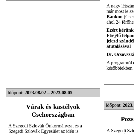
A nagy létszám
már most le sze
Bánkon
(Cser
ahol 24 férőhe
Ezért kérünk,
Ft/éj/fő félpa
jelezd szándé
átutalásával
Dr. Ocsovszk
A programról é
későbbiekben é
Időpont:
2023.08.02 – 2023.08.05
Időpont:
2023.
Várak és kastélyok
Csehországban
Pozs
A Szegedi Szlovák Önkormányzat és a
A Szegedi Szl
Szegedi Szlovák Egyesület az idén is