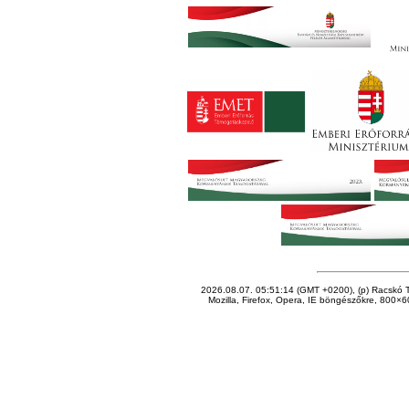
2026.08.07. 05:51:14 (GMT +0200), (p) Racskó T
Mozilla, Firefox, Opera, IE böngészőkre, 800×60