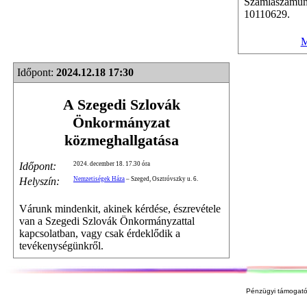
Számlaszámu
10110629.
M
Időpont:
2024.12.18 17:30
A Szegedi Szlovák
Önkormányzat
közmeghallgatása
Időpont:
2024. december 18. 17.30 óra
Helyszín:
Nemzetiségek Háza
– Szeged, Osztróvszky u. 6.
Várunk mindenkit, akinek kérdése, észrevétele
van a Szegedi Szlovák Önkormányzattal
kapcsolatban, vagy csak érdeklődik a
tevékenységünkről.
Pénzügyi támogató