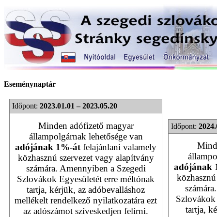
Eseménynaptár
Időpont:
2023.01.01 – 2023.05.20
Minden adófizető magyar
Időpont:
2024.
állampolgárnak lehetősége van
Mind
adójának 1%-át
felajánlani valamely
állampo
közhasznú szervezet vagy alapítvány
adójának 
számára. Amennyiben a Szegedi
közhasznú 
Szlovákok Egyesületét erre méltónak
számára
tartja, kérjük, az adóbevalláshoz
Szlovákok 
mellékelt rendelkező nyilatkozatára ezt
tartja, 
az adószámot szíveskedjen felírni.