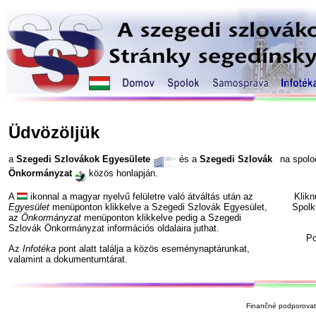
Üdvözöljük
a
Szegedi Szlovákok Egyesülete
és a
Szegedi Szlovák
na spol
Önkormányzat
közös honlapján.
A
ikonnal a magyar nyelvű felületre való átváltás után az
Klik
Egyesület
menüponton klikkelve a Szegedi Szlovák Egyesület,
Spolk
az
Önkormányzat
menüponton klikkelve pedig a Szegedi
Szlovák Önkormányzat információs oldalaira juthat.
P
Az
Infotéka
pont alatt találja a közös eseménynaptárunkat,
valamint a dokumentumtárat.
Finančné podporovate