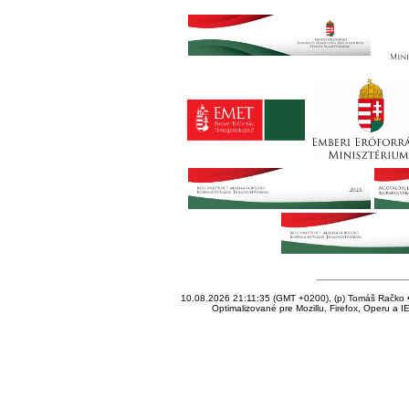
10.08.2026 21:11:35 (GMT +0200), (p) Tomáš Račko • 
Optimalizované pre Mozillu, Firefox, Operu a I